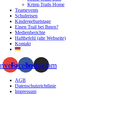
Krimi-Trails Home
Teamevents
Schulreisen
Kindergeburtstage
Einen Trail bei Ihnen?
Medienberichte
Haftbefehl (alte Webseite)
Kontakt
nvelope
Facebook
Instagram
AGB
Datenschutzrichtlinie
Impressum