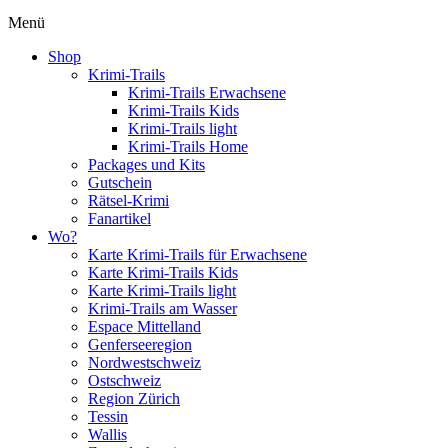
Menü
Shop
Krimi-Trails
Krimi-Trails Erwachsene
Krimi-Trails Kids
Krimi-Trails light
Krimi-Trails Home
Packages und Kits
Gutschein
Rätsel-Krimi
Fanartikel
Wo?
Karte Krimi-Trails für Erwachsene
Karte Krimi-Trails Kids
Karte Krimi-Trails light
Krimi-Trails am Wasser
Espace Mittelland
Genferseeregion
Nordwestschweiz
Ostschweiz
Region Zürich
Tessin
Wallis