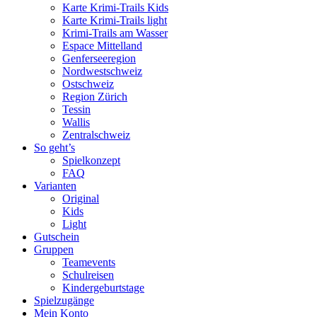
Karte Krimi-Trails Kids
Karte Krimi-Trails light
Krimi-Trails am Wasser
Espace Mittelland
Genferseeregion
Nordwestschweiz
Ostschweiz
Region Zürich
Tessin
Wallis
Zentralschweiz
So geht’s
Spielkonzept
FAQ
Varianten
Original
Kids
Light
Gutschein
Gruppen
Teamevents
Schulreisen
Kindergeburtstage
Spielzugänge
Mein Konto