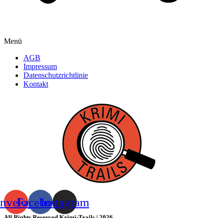
Menü
AGB
Impressum
Datenschutzrichtlinie
Kontakt
nvelope
Facebook
Instagram
All Rights Reserved Krimi-Trails | 2026