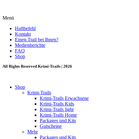
Menü
Haftbefehl
Kontakt
Einen Trail bei Ihnen?
Medienberichte
FAQ
Shop
All Rights Reserved Krimi-Trails | 2026
Shop
Krimi-Trails
Krimi-Trails Erwachsene
Krimi-Trails Kids
Krimi-Trails light
Krimi-Trails Home
Packages und Kits
Gutscheine
Mehr
Packages und Kits