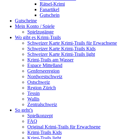
Rätsel-Krimi
Fanartikel
Gutschein
Gutscheine
Mein Konto / Spiele
Spielzugänge
Wo gibt es Krimi-Trails
Schweizer Karte Krimi-Trails für Erwachsene
Schweizer Karte Krimi-Trails Kids
Schweizer Karte Krimi-Trails light
Krimi-Trails am Wasser
Espace Mittelland
Genferseeregion
Nordwestschweiz
Ostschweiz
Region Zürich
Tessin
Wallis
Zentralschweiz
So geht’s
Spielkonzept
FAQ
Original Krimi-Trails für Erwachsene
Krimi-Trails Kids
Krimi-Trails light