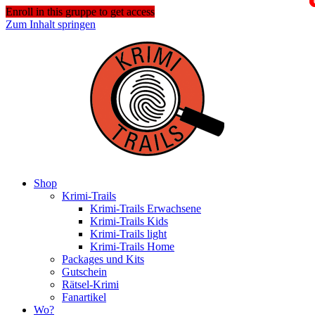
Enroll in this gruppe to get access
Zum Inhalt springen
Shop
Krimi-Trails
Krimi-Trails Erwachsene
Krimi-Trails Kids
Krimi-Trails light
Krimi-Trails Home
Packages und Kits
Gutschein
Rätsel-Krimi
Fanartikel
Wo?