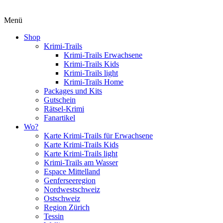
Menü
Shop
Krimi-Trails
Krimi-Trails Erwachsene
Krimi-Trails Kids
Krimi-Trails light
Krimi-Trails Home
Packages und Kits
Gutschein
Rätsel-Krimi
Fanartikel
Wo?
Karte Krimi-Trails für Erwachsene
Karte Krimi-Trails Kids
Karte Krimi-Trails light
Krimi-Trails am Wasser
Espace Mittelland
Genferseeregion
Nordwestschweiz
Ostschweiz
Region Zürich
Tessin