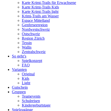
Karte Krimi-Trails für Erwachsene
Karte Krimi-Trails Kids
Karte Krimi-Trails light
Krimi-Trails am Wasser
Espace Mittelland
Genferseeregion
Nordwestschweiz
Ostschweiz
Region Zürich
Tessin
Wallis
Zentralschweiz
So geht’s
Spielkonzept
FAQ
Varianten
Original
Kids
Light
Gutschein
Gruppen
Teamevents
Schulreisen
Kindergeburtstage
Spielzugänge