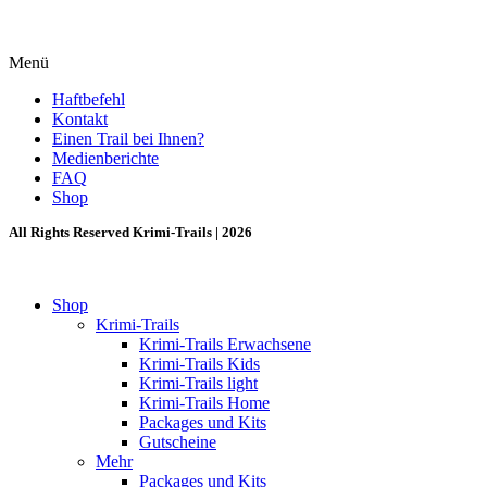
Menü
Haftbefehl
Kontakt
Einen Trail bei Ihnen?
Medienberichte
FAQ
Shop
All Rights Reserved Krimi-Trails | 2026
Shop
Krimi-Trails
Krimi-Trails Erwachsene
Krimi-Trails Kids
Krimi-Trails light
Krimi-Trails Home
Packages und Kits
Gutscheine
Mehr
Packages und Kits