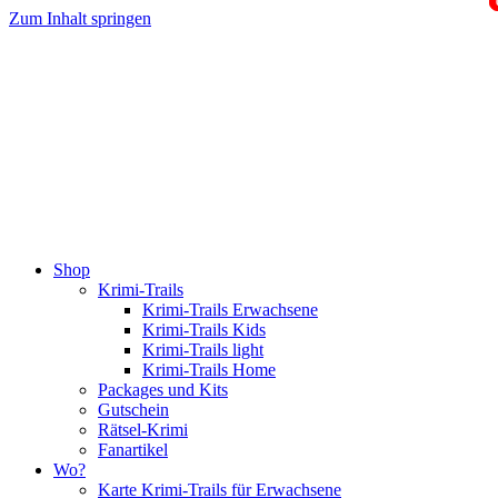
Zum Inhalt springen
Shop
Krimi-Trails
Krimi-Trails Erwachsene
Krimi-Trails Kids
Krimi-Trails light
Krimi-Trails Home
Packages und Kits
Gutschein
Rätsel-Krimi
Fanartikel
Wo?
Karte Krimi-Trails für Erwachsene