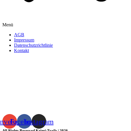
Menü
AGB
Impressum
Datenschutzrichtlinie
Kontakt
nvelope
Facebook
Instagram
All Rights Reserved Krimi-Trails | 2026