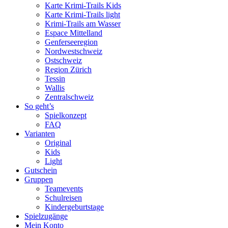
Karte Krimi-Trails Kids
Karte Krimi-Trails light
Krimi-Trails am Wasser
Espace Mittelland
Genferseeregion
Nordwestschweiz
Ostschweiz
Region Zürich
Tessin
Wallis
Zentralschweiz
So geht’s
Spielkonzept
FAQ
Varianten
Original
Kids
Light
Gutschein
Gruppen
Teamevents
Schulreisen
Kindergeburtstage
Spielzugänge
Mein Konto