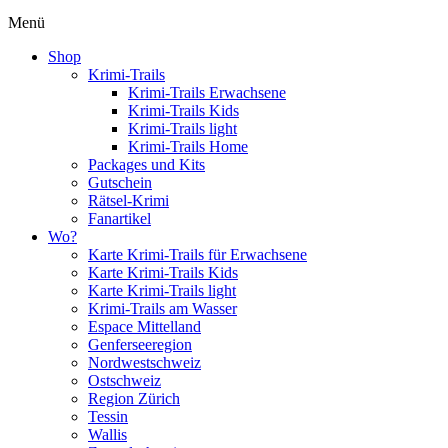
Menü
Shop
Krimi-Trails
Krimi-Trails Erwachsene
Krimi-Trails Kids
Krimi-Trails light
Krimi-Trails Home
Packages und Kits
Gutschein
Rätsel-Krimi
Fanartikel
Wo?
Karte Krimi-Trails für Erwachsene
Karte Krimi-Trails Kids
Karte Krimi-Trails light
Krimi-Trails am Wasser
Espace Mittelland
Genferseeregion
Nordwestschweiz
Ostschweiz
Region Zürich
Tessin
Wallis