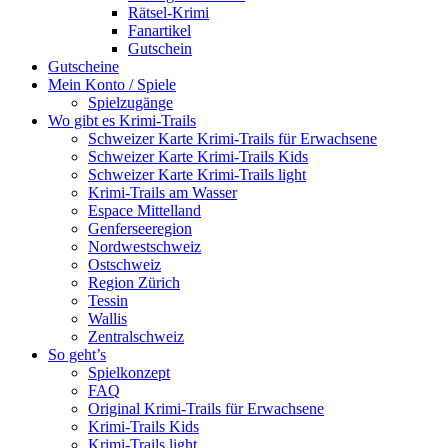
Rätsel-Krimi
Fanartikel
Gutschein
Gutscheine
Mein Konto / Spiele
Spielzugänge
Wo gibt es Krimi-Trails
Schweizer Karte Krimi-Trails für Erwachsene
Schweizer Karte Krimi-Trails Kids
Schweizer Karte Krimi-Trails light
Krimi-Trails am Wasser
Espace Mittelland
Genferseeregion
Nordwestschweiz
Ostschweiz
Region Zürich
Tessin
Wallis
Zentralschweiz
So geht’s
Spielkonzept
FAQ
Original Krimi-Trails für Erwachsene
Krimi-Trails Kids
Krimi-Trails light