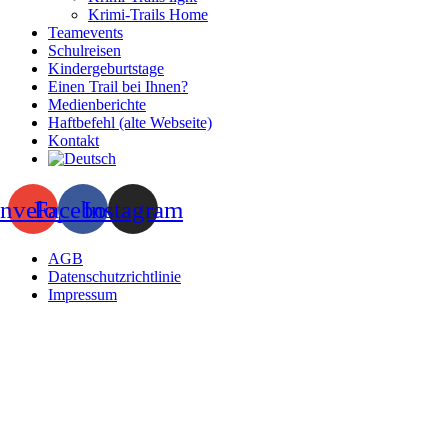
Krimi-Trails Home
Teamevents
Schulreisen
Kindergeburtstage
Einen Trail bei Ihnen?
Medienberichte
Haftbefehl (alte Webseite)
Kontakt
nvelope
Facebook
Instagram
AGB
Datenschutzrichtlinie
Impressum