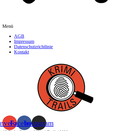
Menü
AGB
Impressum
Datenschutzrichtlinie
Kontakt
nvelope
Facebook
Instagram