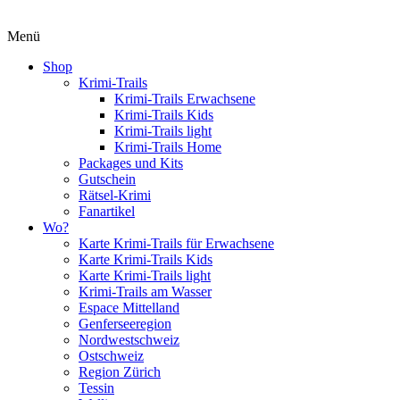
Menü
Shop
Krimi-Trails
Krimi-Trails Erwachsene
Krimi-Trails Kids
Krimi-Trails light
Krimi-Trails Home
Packages und Kits
Gutschein
Rätsel-Krimi
Fanartikel
Wo?
Karte Krimi-Trails für Erwachsene
Karte Krimi-Trails Kids
Karte Krimi-Trails light
Krimi-Trails am Wasser
Espace Mittelland
Genferseeregion
Nordwestschweiz
Ostschweiz
Region Zürich
Tessin