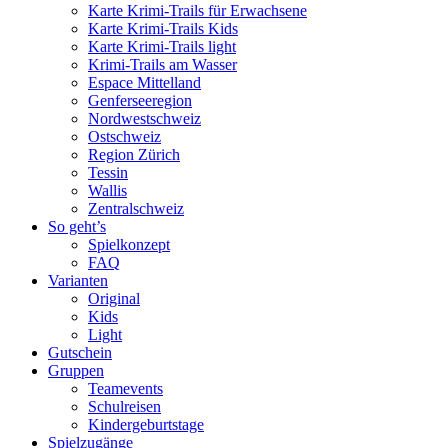
Karte Krimi-Trails für Erwachsene
Karte Krimi-Trails Kids
Karte Krimi-Trails light
Krimi-Trails am Wasser
Espace Mittelland
Genferseeregion
Nordwestschweiz
Ostschweiz
Region Zürich
Tessin
Wallis
Zentralschweiz
So geht’s
Spielkonzept
FAQ
Varianten
Original
Kids
Light
Gutschein
Gruppen
Teamevents
Schulreisen
Kindergeburtstage
Spielzugänge