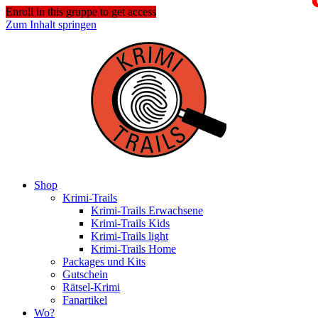
Enroll in this gruppe to get access
Zum Inhalt springen
Shop
Krimi-Trails
Krimi-Trails Erwachsene
Krimi-Trails Kids
Krimi-Trails light
Krimi-Trails Home
Packages und Kits
Gutschein
Rätsel-Krimi
Fanartikel
Wo?