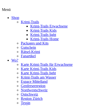
Menü
Shop
Krimi-Trails
Krimi-Trails Erwachsene
Krimi-Trails Kids
Krimi-Trails light
Krimi-Trails Home
Packages und Kits
Gutschein
Rätsel-Krimi
Fanartikel
Wo?
Karte Krimi-Trails für Erwachsene
Karte Krimi-Trails Kids
Karte Krimi-Trails light
Krimi-Trails am Wasser
Espace Mittelland
Genferseeregion
Nordwestschweiz
Ostschweiz
Region Zürich
Tessin