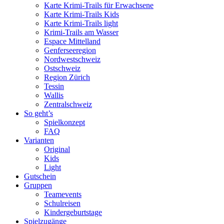
Karte Krimi-Trails für Erwachsene
Karte Krimi-Trails Kids
Karte Krimi-Trails light
Krimi-Trails am Wasser
Espace Mittelland
Genferseeregion
Nordwestschweiz
Ostschweiz
Region Zürich
Tessin
Wallis
Zentralschweiz
So geht’s
Spielkonzept
FAQ
Varianten
Original
Kids
Light
Gutschein
Gruppen
Teamevents
Schulreisen
Kindergeburtstage
Spielzugänge