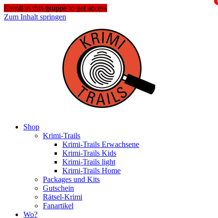
Enroll in this gruppe to get access
Zum Inhalt springen
Shop
Krimi-Trails
Krimi-Trails Erwachsene
Krimi-Trails Kids
Krimi-Trails light
Krimi-Trails Home
Packages und Kits
Gutschein
Rätsel-Krimi
Fanartikel
Wo?