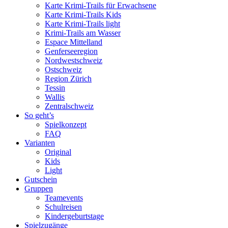
Karte Krimi-Trails für Erwachsene
Karte Krimi-Trails Kids
Karte Krimi-Trails light
Krimi-Trails am Wasser
Espace Mittelland
Genferseeregion
Nordwestschweiz
Ostschweiz
Region Zürich
Tessin
Wallis
Zentralschweiz
So geht’s
Spielkonzept
FAQ
Varianten
Original
Kids
Light
Gutschein
Gruppen
Teamevents
Schulreisen
Kindergeburtstage
Spielzugänge