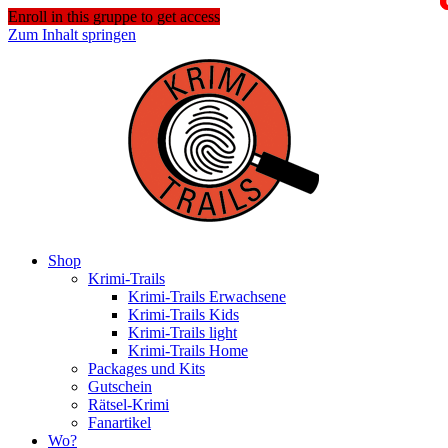
Enroll in this gruppe to get access
Zum Inhalt springen
Shop
Krimi-Trails
Krimi-Trails Erwachsene
Krimi-Trails Kids
Krimi-Trails light
Krimi-Trails Home
Packages und Kits
Gutschein
Rätsel-Krimi
Fanartikel
Wo?