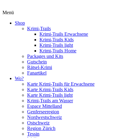
Menü
Shop
Krimi-Trails
Krimi-Trails Erwachsene
Krimi-Trails Kids
Krimi-Trails light
Krimi-Trails Home
Packages und Kits
Gutschein
Rätsel-Krimi
Fanartikel
Wo?
Karte Krimi-Trails für Erwachsene
Karte Krimi-Trails Kids
Karte Krimi-Trails light
Krimi-Trails am Wasser
Espace Mittelland
Genferseeregion
Nordwestschweiz
Ostschweiz
Region Zürich
Tessin