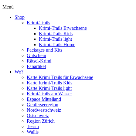
Menü
Shop
Krimi-Trails
Krimi-Trails Erwachsene
Krimi-Trails Kids
Krimi-Trails light
Krimi-Trails Home
Packages und Kits
Gutschein
Rätsel-Krimi
Fanartikel
Wo?
Karte Krimi-Trails für Erwachsene
Karte Krimi-Trails Kids
Karte Krimi-Trails light
Krimi-Trails am Wasser
Espace Mittelland
Genferseeregion
Nordwestschweiz
Ostschweiz
Region Zürich
Tessin
Wallis