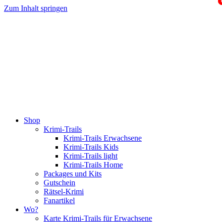
Zum Inhalt springen
Shop
Krimi-Trails
Krimi-Trails Erwachsene
Krimi-Trails Kids
Krimi-Trails light
Krimi-Trails Home
Packages und Kits
Gutschein
Rätsel-Krimi
Fanartikel
Wo?
Karte Krimi-Trails für Erwachsene