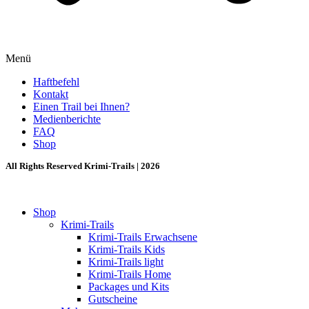
Menü
Haftbefehl
Kontakt
Einen Trail bei Ihnen?
Medienberichte
FAQ
Shop
All Rights Reserved Krimi-Trails | 2026
Shop
Krimi-Trails
Krimi-Trails Erwachsene
Krimi-Trails Kids
Krimi-Trails light
Krimi-Trails Home
Packages und Kits
Gutscheine