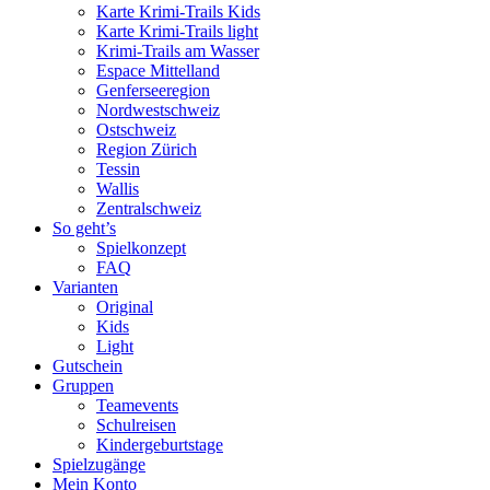
Karte Krimi-Trails Kids
Karte Krimi-Trails light
Krimi-Trails am Wasser
Espace Mittelland
Genferseeregion
Nordwestschweiz
Ostschweiz
Region Zürich
Tessin
Wallis
Zentralschweiz
So geht’s
Spielkonzept
FAQ
Varianten
Original
Kids
Light
Gutschein
Gruppen
Teamevents
Schulreisen
Kindergeburtstage
Spielzugänge
Mein Konto