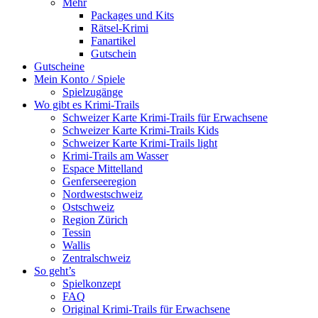
Mehr
Packages und Kits
Rätsel-Krimi
Fanartikel
Gutschein
Gutscheine
Mein Konto / Spiele
Spielzugänge
Wo gibt es Krimi-Trails
Schweizer Karte Krimi-Trails für Erwachsene
Schweizer Karte Krimi-Trails Kids
Schweizer Karte Krimi-Trails light
Krimi-Trails am Wasser
Espace Mittelland
Genferseeregion
Nordwestschweiz
Ostschweiz
Region Zürich
Tessin
Wallis
Zentralschweiz
So geht’s
Spielkonzept
FAQ
Original Krimi-Trails für Erwachsene