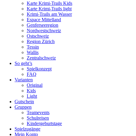
Karte Krimi-Trails Kids
Karte Krimi-Trails light
Krimi-Trails am Wasser
Espace Mittelland
Genferseeregion
Nordwestschweiz
Ostschweiz
Region Zürich
Tessin
Wallis
Zentralschweiz
So geht’s
Spielkonzept
FAQ
Varianten
Original
Kids
Light
Gutschein
Gruppen
Teamevents
Schulreisen
Kindergeburtstage
Spielzugänge
Mein Konto