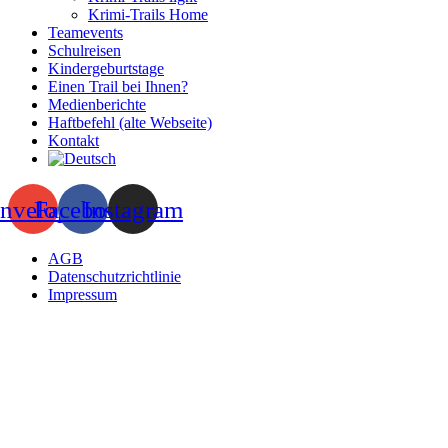
Krimi-Trails Home
Teamevents
Schulreisen
Kindergeburtstage
Einen Trail bei Ihnen?
Medienberichte
Haftbefehl (alte Webseite)
Kontakt
nvelope
Facebook
Instagram
AGB
Datenschutzrichtlinie
Impressum