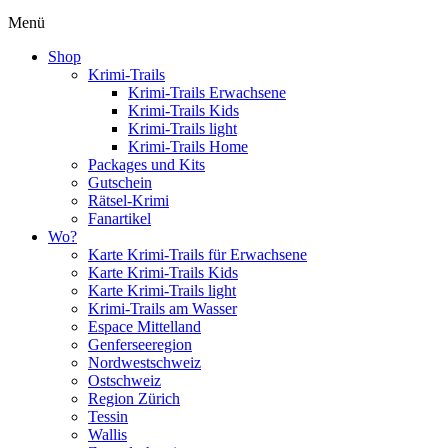
Menü
Shop
Krimi-Trails
Krimi-Trails Erwachsene
Krimi-Trails Kids
Krimi-Trails light
Krimi-Trails Home
Packages und Kits
Gutschein
Rätsel-Krimi
Fanartikel
Wo?
Karte Krimi-Trails für Erwachsene
Karte Krimi-Trails Kids
Karte Krimi-Trails light
Krimi-Trails am Wasser
Espace Mittelland
Genferseeregion
Nordwestschweiz
Ostschweiz
Region Zürich
Tessin
Wallis