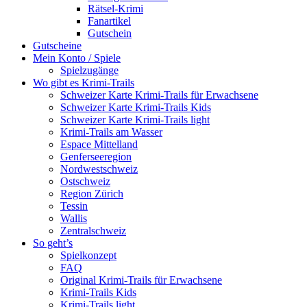
Rätsel-Krimi
Fanartikel
Gutschein
Gutscheine
Mein Konto / Spiele
Spielzugänge
Wo gibt es Krimi-Trails
Schweizer Karte Krimi-Trails für Erwachsene
Schweizer Karte Krimi-Trails Kids
Schweizer Karte Krimi-Trails light
Krimi-Trails am Wasser
Espace Mittelland
Genferseeregion
Nordwestschweiz
Ostschweiz
Region Zürich
Tessin
Wallis
Zentralschweiz
So geht’s
Spielkonzept
FAQ
Original Krimi-Trails für Erwachsene
Krimi-Trails Kids
Krimi-Trails light