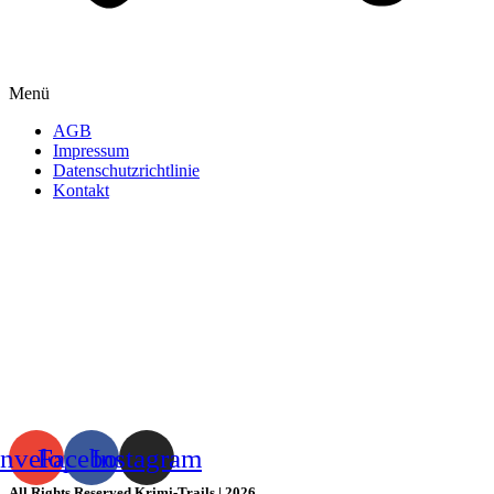
Menü
AGB
Impressum
Datenschutzrichtlinie
Kontakt
nvelope
Facebook
Instagram
All Rights Reserved Krimi-Trails | 2026