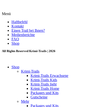
Menü
Haftbefehl
Kontakt
Einen Trail bei Ihnen?
Medienberichte
FAQ
Shop
All Rights Reserved Krimi-Trails | 2026
Shop
Krimi-Trails
Krimi-Trails Erwachsene
Krimi-Trails Kids
Krimi-Trails light
Krimi-Trails Home
Packages und Kits
Gutscheine
Mehr
Packages und Kits