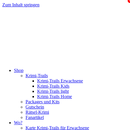
Zum Inhalt springen
Shop
Krimi-Trails
Krimi-Trails Erwachsene
Krimi-Trails Kids
Krimi-Trails light
Krimi-Trails Home
Packages und Kits
Gutschein
Rätsel-Krimi
Fanartikel
Wo?
Karte Krimi-Trails für Erwachsene