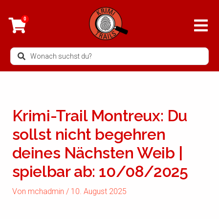
Zum
Inhalt
0
springen
Search
...
Krimi-Trail Montreux: Du
sollst nicht begehren
deines Nächsten Weib |
spielbar ab: 10/08/2025
Von
mchadmin
/
10. August 2025