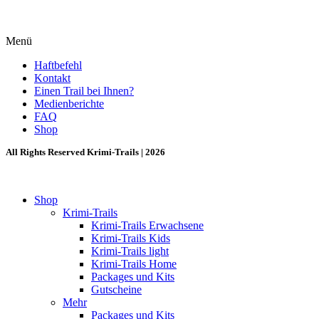
Menü
Haftbefehl
Kontakt
Einen Trail bei Ihnen?
Medienberichte
FAQ
Shop
All Rights Reserved Krimi-Trails | 2026
Shop
Krimi-Trails
Krimi-Trails Erwachsene
Krimi-Trails Kids
Krimi-Trails light
Krimi-Trails Home
Packages und Kits
Gutscheine
Mehr
Packages und Kits