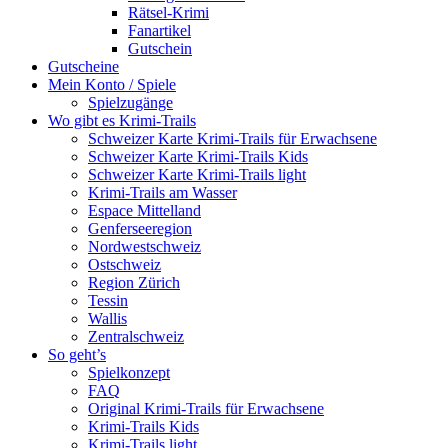
Rätsel-Krimi
Fanartikel
Gutschein
Gutscheine
Mein Konto / Spiele
Spielzugänge
Wo gibt es Krimi-Trails
Schweizer Karte Krimi-Trails für Erwachsene
Schweizer Karte Krimi-Trails Kids
Schweizer Karte Krimi-Trails light
Krimi-Trails am Wasser
Espace Mittelland
Genferseeregion
Nordwestschweiz
Ostschweiz
Region Zürich
Tessin
Wallis
Zentralschweiz
So geht’s
Spielkonzept
FAQ
Original Krimi-Trails für Erwachsene
Krimi-Trails Kids
Krimi-Trails light