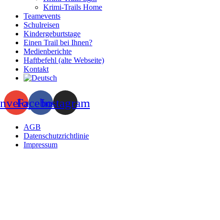
Krimi-Trails Home
Teamevents
Schulreisen
Kindergeburtstage
Einen Trail bei Ihnen?
Medienberichte
Haftbefehl (alte Webseite)
Kontakt
nvelope
Facebook
Instagram
AGB
Datenschutzrichtlinie
Impressum