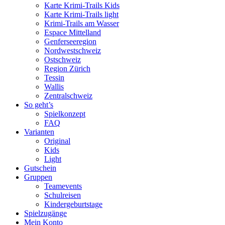
Karte Krimi-Trails Kids
Karte Krimi-Trails light
Krimi-Trails am Wasser
Espace Mittelland
Genferseeregion
Nordwestschweiz
Ostschweiz
Region Zürich
Tessin
Wallis
Zentralschweiz
So geht’s
Spielkonzept
FAQ
Varianten
Original
Kids
Light
Gutschein
Gruppen
Teamevents
Schulreisen
Kindergeburtstage
Spielzugänge
Mein Konto