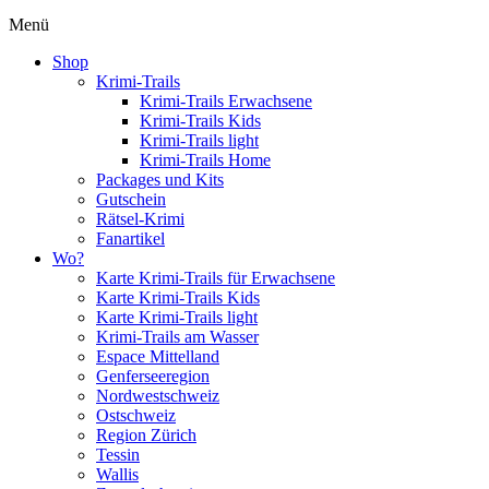
Menü
Shop
Krimi-Trails
Krimi-Trails Erwachsene
Krimi-Trails Kids
Krimi-Trails light
Krimi-Trails Home
Packages und Kits
Gutschein
Rätsel-Krimi
Fanartikel
Wo?
Karte Krimi-Trails für Erwachsene
Karte Krimi-Trails Kids
Karte Krimi-Trails light
Krimi-Trails am Wasser
Espace Mittelland
Genferseeregion
Nordwestschweiz
Ostschweiz
Region Zürich
Tessin
Wallis