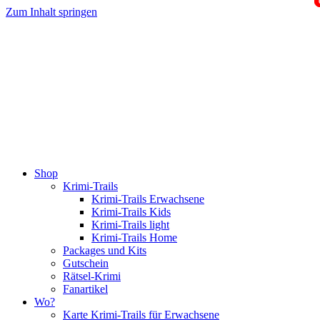
Zum Inhalt springen
Shop
Krimi-Trails
Krimi-Trails Erwachsene
Krimi-Trails Kids
Krimi-Trails light
Krimi-Trails Home
Packages und Kits
Gutschein
Rätsel-Krimi
Fanartikel
Wo?
Karte Krimi-Trails für Erwachsene