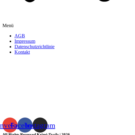
Menü
AGB
Impressum
Datenschutzrichtlinie
Kontakt
nvelope
Facebook
Instagram
All Rights Reserved Krimi-Trails | 2026