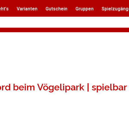
ht’s
Varianten
Gutschein
Gruppen
Spielzugäng
ord beim Vögelipark | spielba