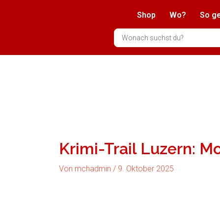
Zum
Shop
Wo?
So ge
Inhalt
springen
Search
...
Krimi-Trail Luzern: M
Von
mchadmin
/
9. Oktober 2025