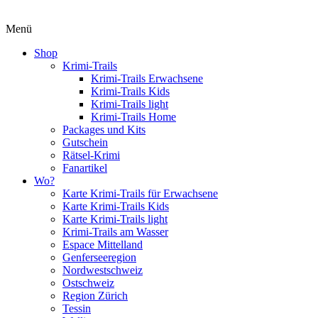
Menü
Shop
Krimi-Trails
Krimi-Trails Erwachsene
Krimi-Trails Kids
Krimi-Trails light
Krimi-Trails Home
Packages und Kits
Gutschein
Rätsel-Krimi
Fanartikel
Wo?
Karte Krimi-Trails für Erwachsene
Karte Krimi-Trails Kids
Karte Krimi-Trails light
Krimi-Trails am Wasser
Espace Mittelland
Genferseeregion
Nordwestschweiz
Ostschweiz
Region Zürich
Tessin