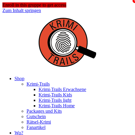
Enroll in this gruppe to get access
Zum Inhalt springen
Shop
Krimi-Trails
Krimi-Trails Erwachsene
Krimi-Trails Kids
Krimi-Trails light
Krimi-Trails Home
Packages und Kits
Gutschein
Rätsel-Krimi
Fanartikel
Wo?