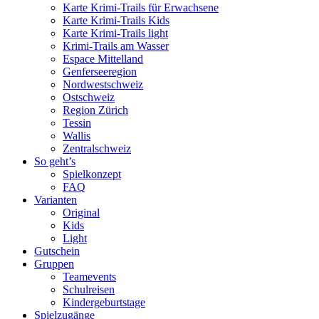
Karte Krimi-Trails für Erwachsene
Karte Krimi-Trails Kids
Karte Krimi-Trails light
Krimi-Trails am Wasser
Espace Mittelland
Genferseeregion
Nordwestschweiz
Ostschweiz
Region Zürich
Tessin
Wallis
Zentralschweiz
So geht’s
Spielkonzept
FAQ
Varianten
Original
Kids
Light
Gutschein
Gruppen
Teamevents
Schulreisen
Kindergeburtstage
Spielzugänge