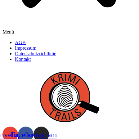
Menü
AGB
Impressum
Datenschutzrichtlinie
Kontakt
nvelope
Facebook
Instagram