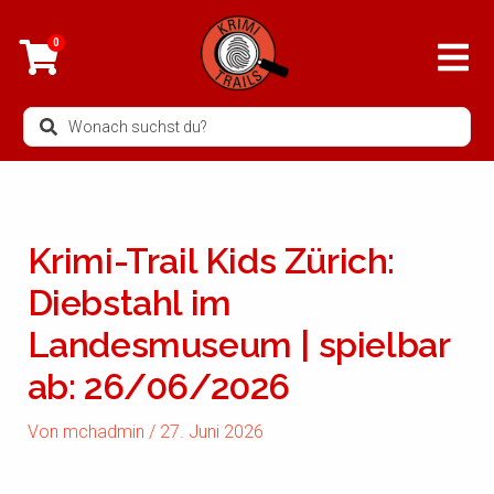
Zum
Inhalt
0
springen
Search
...
Krimi-Trail Kids Zürich:
Diebstahl im
Landesmuseum | spielbar
ab: 26/06/2026
Von
mchadmin
/
27. Juni 2026