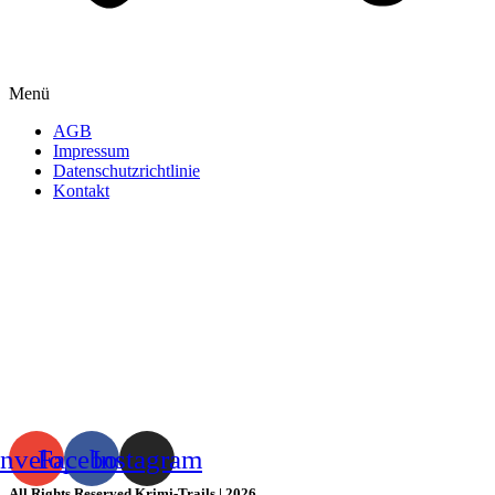
Menü
AGB
Impressum
Datenschutzrichtlinie
Kontakt
nvelope
Facebook
Instagram
All Rights Reserved Krimi-Trails | 2026