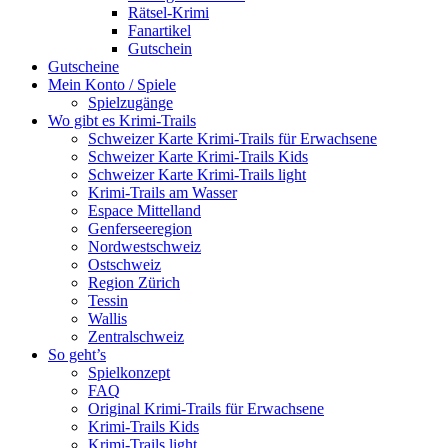
Rätsel-Krimi
Fanartikel
Gutschein
Gutscheine
Mein Konto / Spiele
Spielzugänge
Wo gibt es Krimi-Trails
Schweizer Karte Krimi-Trails für Erwachsene
Schweizer Karte Krimi-Trails Kids
Schweizer Karte Krimi-Trails light
Krimi-Trails am Wasser
Espace Mittelland
Genferseeregion
Nordwestschweiz
Ostschweiz
Region Zürich
Tessin
Wallis
Zentralschweiz
So geht’s
Spielkonzept
FAQ
Original Krimi-Trails für Erwachsene
Krimi-Trails Kids
Krimi-Trails light