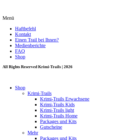
Menü
Haftbefehl
Kontakt
Einen Trail bei Ihnen?
Medienberichte
FAQ
Shop
All Rights Reserved Krimi-Trails | 2026
Shop
Krimi-Trails
Krimi-Trails Erwachsene
Krimi-Trails Kids
Krimi-Trails light
Krimi-Trails Home
Packages und Kits
Gutscheine
Mehr
Packages und Kits