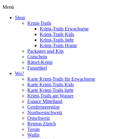
Menü
Shop
Krimi-Trails
Krimi-Trails Erwachsene
Krimi-Trails Kids
Krimi-Trails light
Krimi-Trails Home
Packages und Kits
Gutschein
Rätsel-Krimi
Fanartikel
Wo?
Karte Krimi-Trails für Erwachsene
Karte Krimi-Trails Kids
Karte Krimi-Trails light
Krimi-Trails am Wasser
Espace Mittelland
Genferseeregion
Nordwestschweiz
Ostschweiz
Region Zürich
Tessin
Wallis