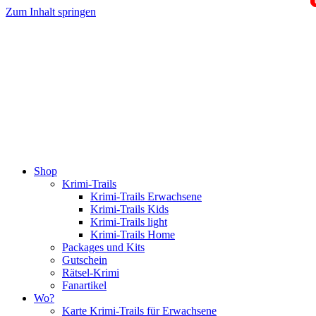
Zum Inhalt springen
Shop
Krimi-Trails
Krimi-Trails Erwachsene
Krimi-Trails Kids
Krimi-Trails light
Krimi-Trails Home
Packages und Kits
Gutschein
Rätsel-Krimi
Fanartikel
Wo?
Karte Krimi-Trails für Erwachsene