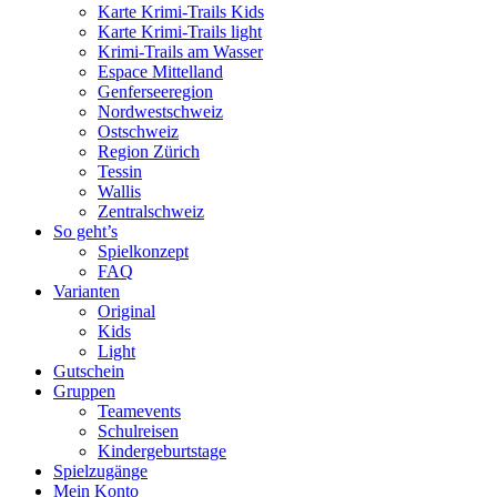
Karte Krimi-Trails Kids
Karte Krimi-Trails light
Krimi-Trails am Wasser
Espace Mittelland
Genferseeregion
Nordwestschweiz
Ostschweiz
Region Zürich
Tessin
Wallis
Zentralschweiz
So geht’s
Spielkonzept
FAQ
Varianten
Original
Kids
Light
Gutschein
Gruppen
Teamevents
Schulreisen
Kindergeburtstage
Spielzugänge
Mein Konto