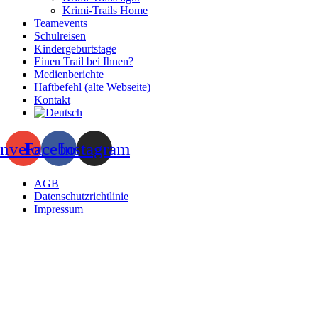
Krimi-Trails Home
Teamevents
Schulreisen
Kindergeburtstage
Einen Trail bei Ihnen?
Medienberichte
Haftbefehl (alte Webseite)
Kontakt
nvelope
Facebook
Instagram
AGB
Datenschutzrichtlinie
Impressum