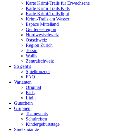
Karte Krimi-Trails für Erwachsene
Karte Krimi-Trails Kids
Karte Krimi-Trails light
Krimi-Trails am Wasser
Espace Mittelland
Genferseeregion
Nordwestschweiz
Ostschweiz
Region Zürich
Tessin
Wallis
Zentralschweiz
So geht’s
Spielkonzept
FAQ
Varianten
Original
Kids
Light
Gutschein
Gruppen
Teamevents
Schulreisen
Kindergeburtstage
Spielzugänge