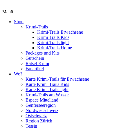
Menü
Shop
Krimi-Trails
Krimi-Trails Erwachsene
Krimi-Trails Kids
Krimi-Trails light
Krimi-Trails Home
Packages und Kits
Gutschein
Rätsel-Krimi
Fanartikel
Wo?
Karte Krimi-Trails für Erwachsene
Karte Krimi-Trails Kids
Karte Krimi-Trails light
Krimi-Trails am Wasser
Espace Mittelland
Genferseeregion
Nordwestschweiz
Ostschweiz
Region Zürich
Tessin