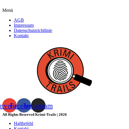
Menü
AGB
Impressum
Datenschutzrichtlinie
Kontakt
nvelope
Facebook
Instagram
All Rights Reserved Krimi-Trails | 2026
Haftbefehl
Kontakt