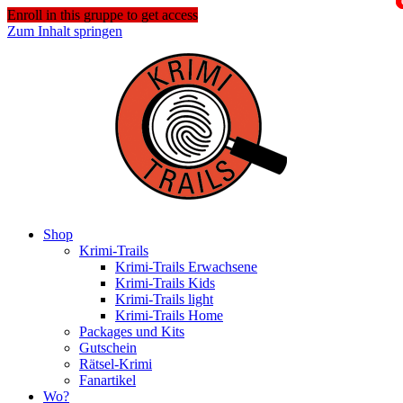
Enroll in this gruppe to get access
Zum Inhalt springen
Shop
Krimi-Trails
Krimi-Trails Erwachsene
Krimi-Trails Kids
Krimi-Trails light
Krimi-Trails Home
Packages und Kits
Gutschein
Rätsel-Krimi
Fanartikel
Wo?