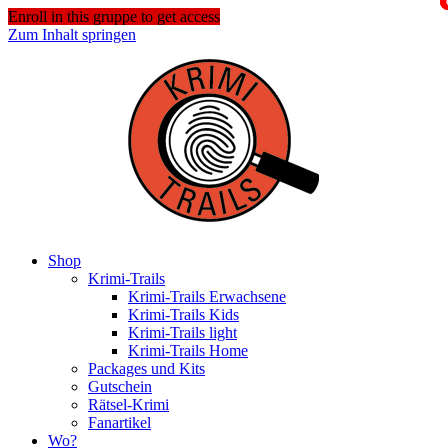
Enroll in this gruppe to get access
Zum Inhalt springen
Shop
Krimi-Trails
Krimi-Trails Erwachsene
Krimi-Trails Kids
Krimi-Trails light
Krimi-Trails Home
Packages und Kits
Gutschein
Rätsel-Krimi
Fanartikel
Wo?