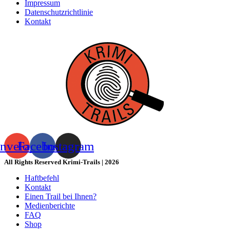
Impressum
Datenschutzrichtlinie
Kontakt
nvelope
Facebook
Instagram
All Rights Reserved Krimi-Trails | 2026
Haftbefehl
Kontakt
Einen Trail bei Ihnen?
Medienberichte
FAQ
Shop