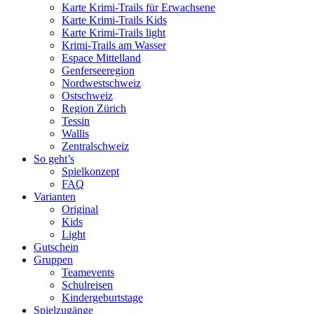
Karte Krimi-Trails für Erwachsene
Karte Krimi-Trails Kids
Karte Krimi-Trails light
Krimi-Trails am Wasser
Espace Mittelland
Genferseeregion
Nordwestschweiz
Ostschweiz
Region Zürich
Tessin
Wallis
Zentralschweiz
So geht’s
Spielkonzept
FAQ
Varianten
Original
Kids
Light
Gutschein
Gruppen
Teamevents
Schulreisen
Kindergeburtstage
Spielzugänge