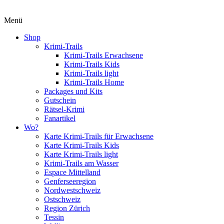
Menü
Shop
Krimi-Trails
Krimi-Trails Erwachsene
Krimi-Trails Kids
Krimi-Trails light
Krimi-Trails Home
Packages und Kits
Gutschein
Rätsel-Krimi
Fanartikel
Wo?
Karte Krimi-Trails für Erwachsene
Karte Krimi-Trails Kids
Karte Krimi-Trails light
Krimi-Trails am Wasser
Espace Mittelland
Genferseeregion
Nordwestschweiz
Ostschweiz
Region Zürich
Tessin