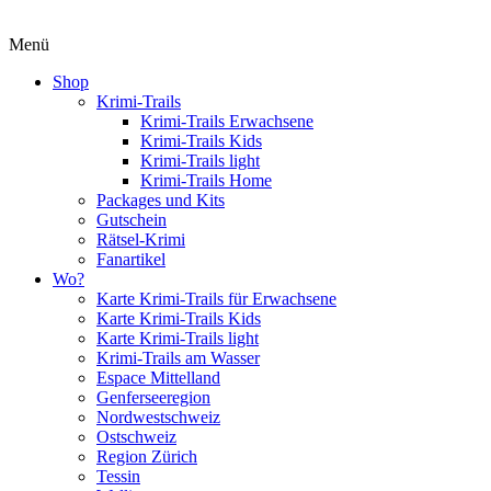
Menü
Shop
Krimi-Trails
Krimi-Trails Erwachsene
Krimi-Trails Kids
Krimi-Trails light
Krimi-Trails Home
Packages und Kits
Gutschein
Rätsel-Krimi
Fanartikel
Wo?
Karte Krimi-Trails für Erwachsene
Karte Krimi-Trails Kids
Karte Krimi-Trails light
Krimi-Trails am Wasser
Espace Mittelland
Genferseeregion
Nordwestschweiz
Ostschweiz
Region Zürich
Tessin