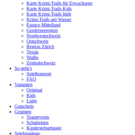
Karte Krimi-Trails für Erwachsene
Karte Krimi-Trails Kids
Karte Krimi-Trails light
Krimi-Trails am Wasser
Espace Mittelland
Genferseeregion
Nordwestschweiz
Ostschweiz
Region Zürich
Tessin
Wallis
Zentralschweiz
So geht’s
Spielkonzept
FAQ
Varianten
Original
Kids
Light
Gutschein
Gruppen
Teamevents
Schulreisen
Kindergeburtstage
Spielzugänge