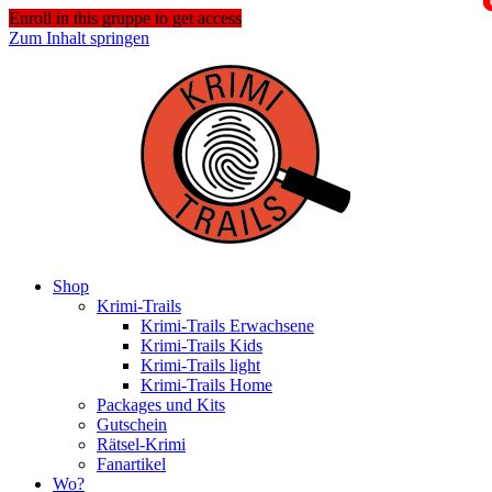
Enroll in this gruppe to get access
Zum Inhalt springen
Shop
Krimi-Trails
Krimi-Trails Erwachsene
Krimi-Trails Kids
Krimi-Trails light
Krimi-Trails Home
Packages und Kits
Gutschein
Rätsel-Krimi
Fanartikel
Wo?