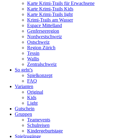
Karte Krimi-Trails für Erwachsene
Karte Krimi-Trails Kids
Karte Krimi-Trails light
Krimi-Trails am Wasser
Espace Mittelland
Genferseeregion
Nordwestschweiz
Ostschweiz
Region Zürich
Tessin
Wallis
Zentralschweiz
So geht’s
Spielkonzept
FAQ
Varianten
Original
Kids
Light
Gutschein
Gruppen
Teamevents
Schulreisen
Kindergeburtstage
Spielzugänge