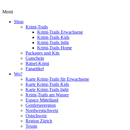
Menü
Shop
Krimi-Trails
Krimi-Trails Erwachsene
Krimi-Trails Kids
Krimi-Trails light
Krimi-Trails Home
Packages und Kits
Gutschein
Rätsel-Krimi
Fanartikel
Wo?
Karte Krimi-Trails für Erwachsene
Karte Krimi-Trails Kids
Karte Krimi-Trails light
Krimi-Trails am Wasser
Espace Mittelland
Genferseeregion
Nordwestschweiz
Ostschweiz
Region Zürich
Tessin