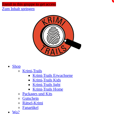
Enroll in this gruppe to get access
Zum Inhalt springen
Shop
Krimi-Trails
Krimi-Trails Erwachsene
Krimi-Trails Kids
Krimi-Trails light
Krimi-Trails Home
Packages und Kits
Gutschein
Rätsel-Krimi
Fanartikel
Wo?