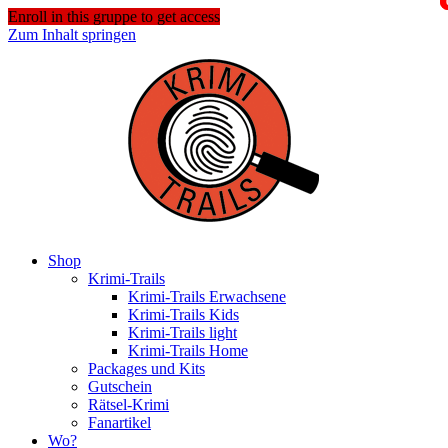
Enroll in this gruppe to get access
Zum Inhalt springen
Shop
Krimi-Trails
Krimi-Trails Erwachsene
Krimi-Trails Kids
Krimi-Trails light
Krimi-Trails Home
Packages und Kits
Gutschein
Rätsel-Krimi
Fanartikel
Wo?