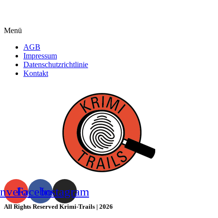
Menü
AGB
Impressum
Datenschutzrichtlinie
Kontakt
nvelope
Facebook
Instagram
All Rights Reserved Krimi-Trails | 2026