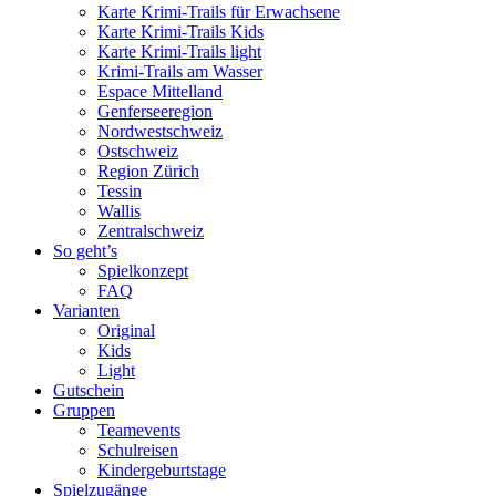
Karte Krimi-Trails für Erwachsene
Karte Krimi-Trails Kids
Karte Krimi-Trails light
Krimi-Trails am Wasser
Espace Mittelland
Genferseeregion
Nordwestschweiz
Ostschweiz
Region Zürich
Tessin
Wallis
Zentralschweiz
So geht’s
Spielkonzept
FAQ
Varianten
Original
Kids
Light
Gutschein
Gruppen
Teamevents
Schulreisen
Kindergeburtstage
Spielzugänge