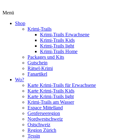
Menü
Shop
Krimi-Trails
Krimi-Trails Erwachsene
Krimi-Trails Kids
Krimi-Trails light
Krimi-Trails Home
Packages und Kits
Gutschein
Rätsel-Krimi
Fanartikel
Wo?
Karte Krimi-Trails für Erwachsene
Karte Krimi-Trails Kids
Karte Krimi-Trails light
Krimi-Trails am Wasser
Espace Mittelland
Genferseeregion
Nordwestschweiz
Ostschweiz
Region Zürich
Tessin