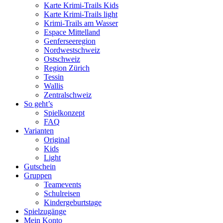
Karte Krimi-Trails Kids
Karte Krimi-Trails light
Krimi-Trails am Wasser
Espace Mittelland
Genferseeregion
Nordwestschweiz
Ostschweiz
Region Zürich
Tessin
Wallis
Zentralschweiz
So geht’s
Spielkonzept
FAQ
Varianten
Original
Kids
Light
Gutschein
Gruppen
Teamevents
Schulreisen
Kindergeburtstage
Spielzugänge
Mein Konto