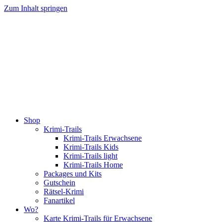
Zum Inhalt springen
Shop
Krimi-Trails
Krimi-Trails Erwachsene
Krimi-Trails Kids
Krimi-Trails light
Krimi-Trails Home
Packages und Kits
Gutschein
Rätsel-Krimi
Fanartikel
Wo?
Karte Krimi-Trails für Erwachsene