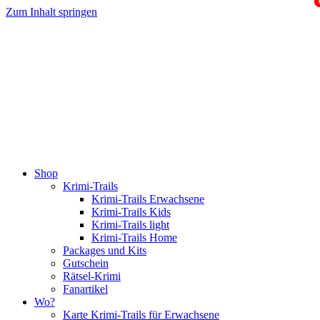
Zum Inhalt springen
Shop
Krimi-Trails
Krimi-Trails Erwachsene
Krimi-Trails Kids
Krimi-Trails light
Krimi-Trails Home
Packages und Kits
Gutschein
Rätsel-Krimi
Fanartikel
Wo?
Karte Krimi-Trails für Erwachsene