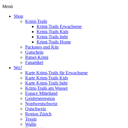
Menü
Shop
Krimi-Trails
Krimi-Trails Erwachsene
Krimi-Trails Kids
Krimi-Trails light
Krimi-Trails Home
Packages und Kits
Gutschein
Rätsel-Krimi
Fanartikel
Wo?
Karte Krimi-Trails für Erwachsene
Karte Krimi-Trails Kids
Karte Krimi-Trails light
Krimi-Trails am Wasser
Espace Mittelland
Genferseeregion
Nordwestschweiz
Ostschweiz
Region Zürich
Tessin
Wallis