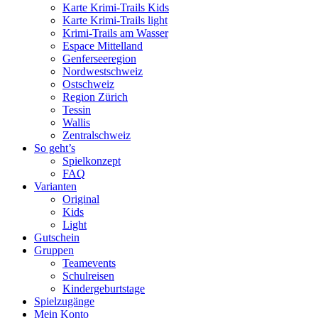
Karte Krimi-Trails Kids
Karte Krimi-Trails light
Krimi-Trails am Wasser
Espace Mittelland
Genferseeregion
Nordwestschweiz
Ostschweiz
Region Zürich
Tessin
Wallis
Zentralschweiz
So geht’s
Spielkonzept
FAQ
Varianten
Original
Kids
Light
Gutschein
Gruppen
Teamevents
Schulreisen
Kindergeburtstage
Spielzugänge
Mein Konto