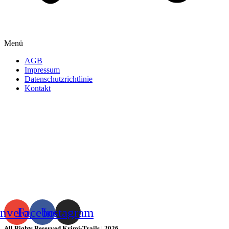
Menü
AGB
Impressum
Datenschutzrichtlinie
Kontakt
nvelope
Facebook
Instagram
All Rights Reserved Krimi-Trails | 2026