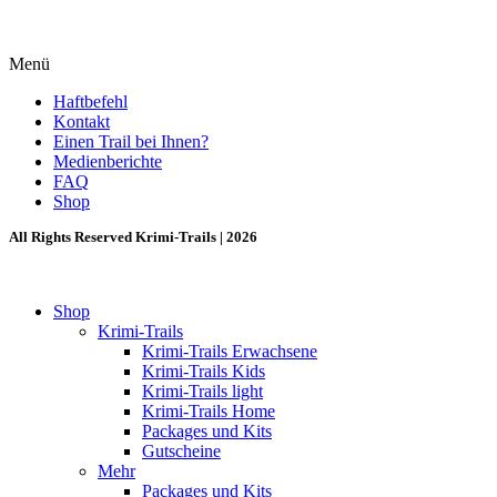
Menü
Haftbefehl
Kontakt
Einen Trail bei Ihnen?
Medienberichte
FAQ
Shop
All Rights Reserved Krimi-Trails | 2026
Shop
Krimi-Trails
Krimi-Trails Erwachsene
Krimi-Trails Kids
Krimi-Trails light
Krimi-Trails Home
Packages und Kits
Gutscheine
Mehr
Packages und Kits