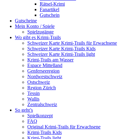
Rätsel-Krimi
Fanartikel
Gutschein
Gutscheine
Mein Konto / Spiele
Spielzugänge
Wo gibt es Krimi-Trails
Schweizer Karte Krimi-Trails für Erwachsene
Schweizer Karte Krimi-Trails Kids
Schweizer Karte Krimi-Trails light
Krimi-Trails am Wasser
Espace Mittelland
Genferseeregion
Nordwestschweiz
Ostschweiz
Region Zürich
Tessin
Wallis
Zentralschweiz
So geht’s
Spielkonzept
FAQ
Original Krimi-Trails für Erwachsene
Krimi-Trails Kids
Krimi-Trails light