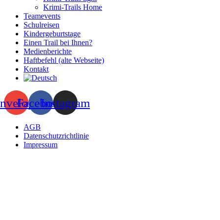
Krimi-Trails Home
Teamevents
Schulreisen
Kindergeburtstage
Einen Trail bei Ihnen?
Medienberichte
Haftbefehl (alte Webseite)
Kontakt
nvelope
Facebook
Instagram
AGB
Datenschutzrichtlinie
Impressum