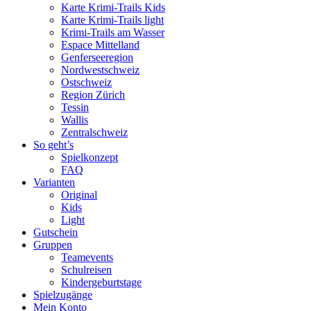
Karte Krimi-Trails Kids
Karte Krimi-Trails light
Krimi-Trails am Wasser
Espace Mittelland
Genferseeregion
Nordwestschweiz
Ostschweiz
Region Zürich
Tessin
Wallis
Zentralschweiz
So geht’s
Spielkonzept
FAQ
Varianten
Original
Kids
Light
Gutschein
Gruppen
Teamevents
Schulreisen
Kindergeburtstage
Spielzugänge
Mein Konto