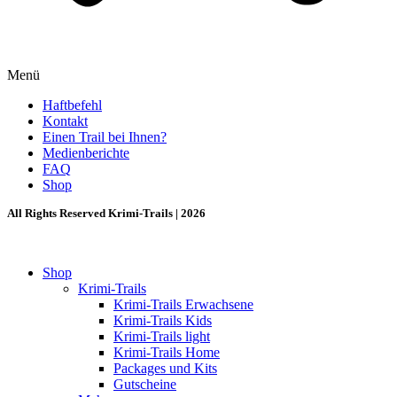
Menü
Haftbefehl
Kontakt
Einen Trail bei Ihnen?
Medienberichte
FAQ
Shop
All Rights Reserved Krimi-Trails | 2026
Shop
Krimi-Trails
Krimi-Trails Erwachsene
Krimi-Trails Kids
Krimi-Trails light
Krimi-Trails Home
Packages und Kits
Gutscheine