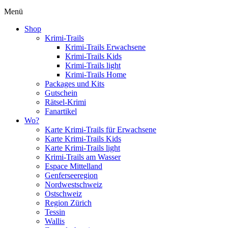
Menü
Shop
Krimi-Trails
Krimi-Trails Erwachsene
Krimi-Trails Kids
Krimi-Trails light
Krimi-Trails Home
Packages und Kits
Gutschein
Rätsel-Krimi
Fanartikel
Wo?
Karte Krimi-Trails für Erwachsene
Karte Krimi-Trails Kids
Karte Krimi-Trails light
Krimi-Trails am Wasser
Espace Mittelland
Genferseeregion
Nordwestschweiz
Ostschweiz
Region Zürich
Tessin
Wallis