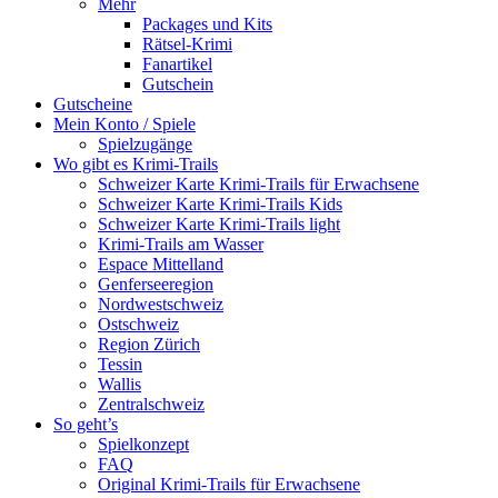
Mehr
Packages und Kits
Rätsel-Krimi
Fanartikel
Gutschein
Gutscheine
Mein Konto / Spiele
Spielzugänge
Wo gibt es Krimi-Trails
Schweizer Karte Krimi-Trails für Erwachsene
Schweizer Karte Krimi-Trails Kids
Schweizer Karte Krimi-Trails light
Krimi-Trails am Wasser
Espace Mittelland
Genferseeregion
Nordwestschweiz
Ostschweiz
Region Zürich
Tessin
Wallis
Zentralschweiz
So geht’s
Spielkonzept
FAQ
Original Krimi-Trails für Erwachsene