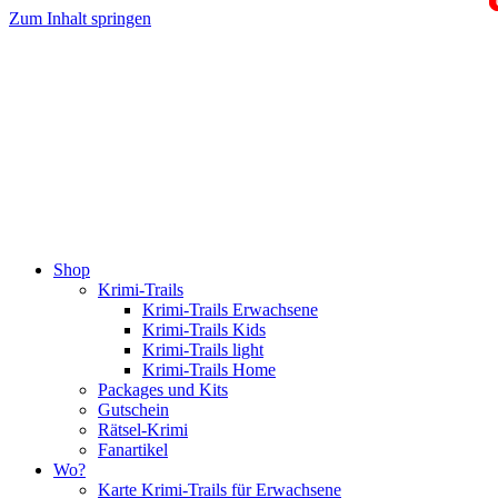
Zum Inhalt springen
Shop
Krimi-Trails
Krimi-Trails Erwachsene
Krimi-Trails Kids
Krimi-Trails light
Krimi-Trails Home
Packages und Kits
Gutschein
Rätsel-Krimi
Fanartikel
Wo?
Karte Krimi-Trails für Erwachsene