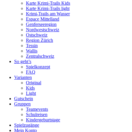
Karte Krimi-Trails Kids
Karte Krimi-Trails light
Krimi-Trails am Wasser
Espace Mittelland
Genferseeregion
Nordwestschweiz
Ostschweiz
Region Zürich
Tessin
Wallis
Zentralschweiz
So geht’s
Spielkonzept
FAQ
Varianten
Original
Kids
Light
Gutschein
Gruppen
Teamevents
Schulreisen
Kindergeburtstage
Spielzugänge
Mein Konto