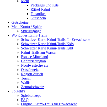
Mehr
Packages und Kits
Rätsel-Krimi
Fanartikel
Gutschein
Gutscheine
Mein Konto / Spiele
Spielzugänge
Wo gibt es Krimi-Trails
Schweizer Karte Krimi-Trails für Erwachsene
Schweizer Karte Krimi-Trails Kids
Schweizer Karte Krimi-Trails light
Krimi-Trails am Wasser
Espace Mittelland
Genferseeregion
Nordwestschweiz
Ostschweiz
Region Zürich
Tessin
Wallis
Zentralschweiz
So geht’s
Spielkonzept
FAQ
Original Krimi-Trails für Erwachsene