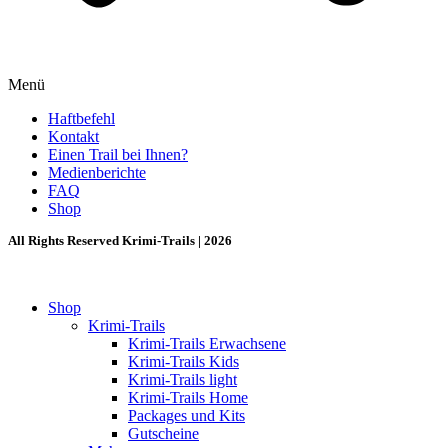
Menü
Haftbefehl
Kontakt
Einen Trail bei Ihnen?
Medienberichte
FAQ
Shop
All Rights Reserved Krimi-Trails | 2026
Shop
Krimi-Trails
Krimi-Trails Erwachsene
Krimi-Trails Kids
Krimi-Trails light
Krimi-Trails Home
Packages und Kits
Gutscheine