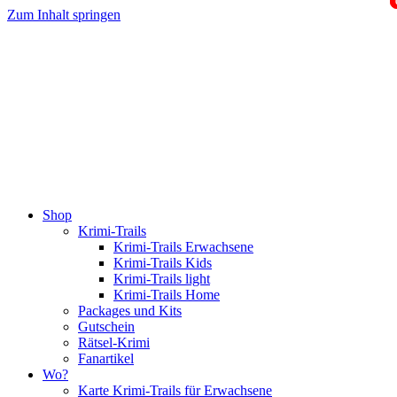
Zum Inhalt springen
Shop
Krimi-Trails
Krimi-Trails Erwachsene
Krimi-Trails Kids
Krimi-Trails light
Krimi-Trails Home
Packages und Kits
Gutschein
Rätsel-Krimi
Fanartikel
Wo?
Karte Krimi-Trails für Erwachsene