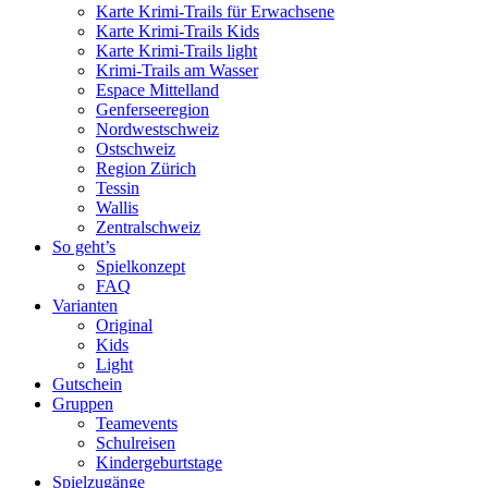
Karte Krimi-Trails für Erwachsene
Karte Krimi-Trails Kids
Karte Krimi-Trails light
Krimi-Trails am Wasser
Espace Mittelland
Genferseeregion
Nordwestschweiz
Ostschweiz
Region Zürich
Tessin
Wallis
Zentralschweiz
So geht’s
Spielkonzept
FAQ
Varianten
Original
Kids
Light
Gutschein
Gruppen
Teamevents
Schulreisen
Kindergeburtstage
Spielzugänge