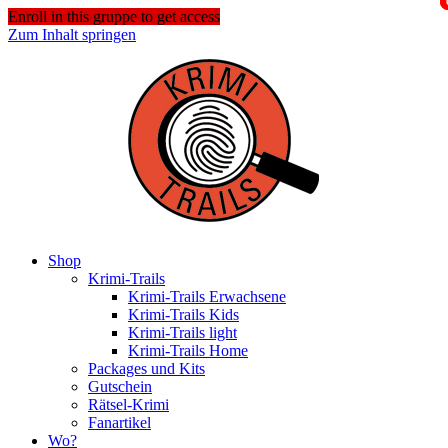
Enroll in this gruppe to get access
Zum Inhalt springen
Shop
Krimi-Trails
Krimi-Trails Erwachsene
Krimi-Trails Kids
Krimi-Trails light
Krimi-Trails Home
Packages und Kits
Gutschein
Rätsel-Krimi
Fanartikel
Wo?