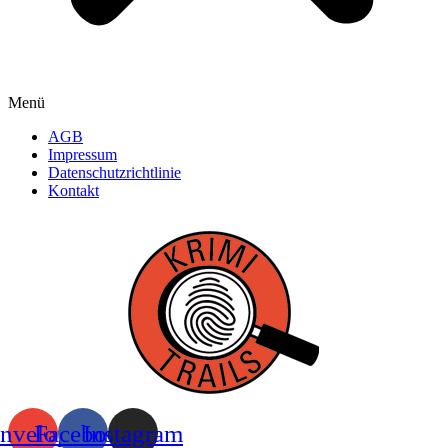
Menü
AGB
Impressum
Datenschutzrichtlinie
Kontakt
nvelope
Facebook
Instagram