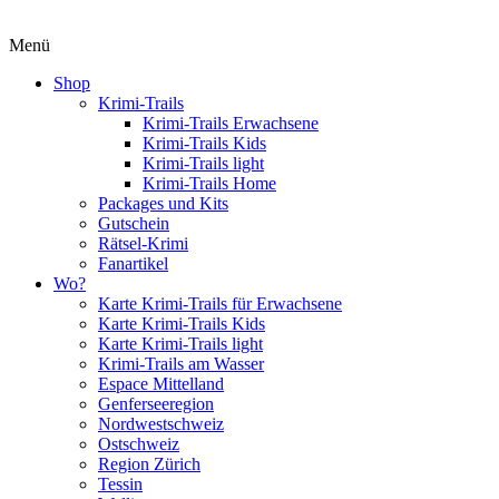
Menü
Shop
Krimi-Trails
Krimi-Trails Erwachsene
Krimi-Trails Kids
Krimi-Trails light
Krimi-Trails Home
Packages und Kits
Gutschein
Rätsel-Krimi
Fanartikel
Wo?
Karte Krimi-Trails für Erwachsene
Karte Krimi-Trails Kids
Karte Krimi-Trails light
Krimi-Trails am Wasser
Espace Mittelland
Genferseeregion
Nordwestschweiz
Ostschweiz
Region Zürich
Tessin