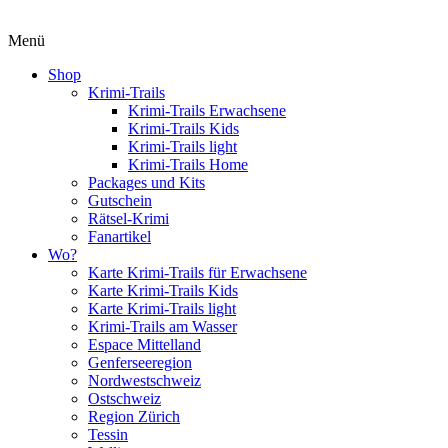
Menü
Shop
Krimi-Trails
Krimi-Trails Erwachsene
Krimi-Trails Kids
Krimi-Trails light
Krimi-Trails Home
Packages und Kits
Gutschein
Rätsel-Krimi
Fanartikel
Wo?
Karte Krimi-Trails für Erwachsene
Karte Krimi-Trails Kids
Karte Krimi-Trails light
Krimi-Trails am Wasser
Espace Mittelland
Genferseeregion
Nordwestschweiz
Ostschweiz
Region Zürich
Tessin