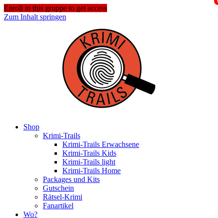
Enroll in this gruppe to get access
Zum Inhalt springen
Shop
Krimi-Trails
Krimi-Trails Erwachsene
Krimi-Trails Kids
Krimi-Trails light
Krimi-Trails Home
Packages und Kits
Gutschein
Rätsel-Krimi
Fanartikel
Wo?