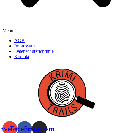
Menü
AGB
Impressum
Datenschutzrichtlinie
Kontakt
nvelope
Facebook
Instagram