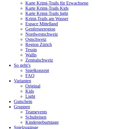
Karte Krimi-Trails für Erwachsene
Karte Krimi-Trails Kids
Karte Krimi-Trails light
Krimi-Trails am Wasser
Espace Mittelland
Genferseeregion
Nordwestschweiz
Ostschweiz
Region Zürich
Tessin
Wallis
Zentralschweiz
So geht’s
Spielkonzept
FAQ
Varianten
Original
Kids
Light
Gutschein
Gruppen
Teamevents
Schulreisen
Kindergeburtstage
Spielzugänge