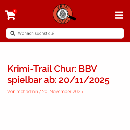
Zum
Inhalt
0
springen
Search
...
Krimi-Trail Chur: BBV
spielbar ab: 20/11/2025
Von
mchadmin
/
20. November 2025