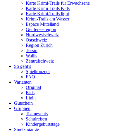
Karte Krimi-Trails für Erwachsene
Karte Krimi-Trails Kids
Karte Krimi-Trails light
Krimi-Trails am Wasser
Espace Mittelland
Genferseeregion
Nordwestschweiz
Ostschweiz
Region Zürich
Tessin
Wallis
Zentralschweiz
So geht’s
Spielkonzept
FAQ
Varianten
Original
Kids
Light
Gutschein
Gruppen
Teamevents
Schulreisen
Kindergeburtstage
Spielzugänge