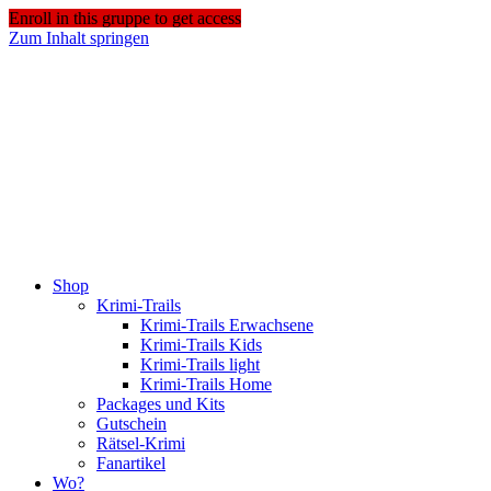
Enroll in this gruppe to get access
Zum Inhalt springen
Shop
Krimi-Trails
Krimi-Trails Erwachsene
Krimi-Trails Kids
Krimi-Trails light
Krimi-Trails Home
Packages und Kits
Gutschein
Rätsel-Krimi
Fanartikel
Wo?