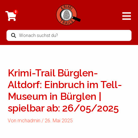
Zum
Inhalt
0
springen
Search
...
Krimi-Trail Bürglen-
Altdorf: Einbruch im Tell-
Museum in Bürglen |
spielbar ab: 26/05/2025
Von
mchadmin
/
26. Mai 2025