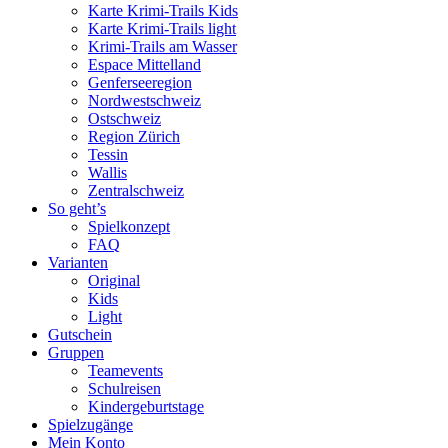
Karte Krimi-Trails Kids
Karte Krimi-Trails light
Krimi-Trails am Wasser
Espace Mittelland
Genferseeregion
Nordwestschweiz
Ostschweiz
Region Zürich
Tessin
Wallis
Zentralschweiz
So geht’s
Spielkonzept
FAQ
Varianten
Original
Kids
Light
Gutschein
Gruppen
Teamevents
Schulreisen
Kindergeburtstage
Spielzugänge
Mein Konto