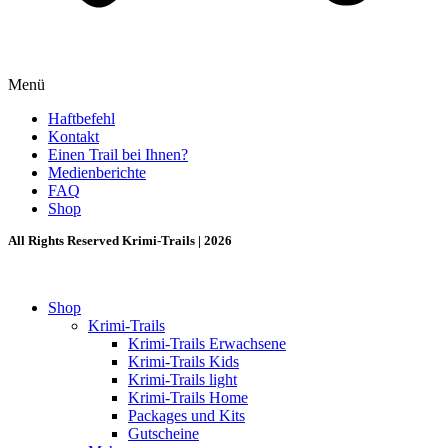
Menü
Haftbefehl
Kontakt
Einen Trail bei Ihnen?
Medienberichte
FAQ
Shop
All Rights Reserved Krimi-Trails | 2026
Shop
Krimi-Trails
Krimi-Trails Erwachsene
Krimi-Trails Kids
Krimi-Trails light
Krimi-Trails Home
Packages und Kits
Gutscheine