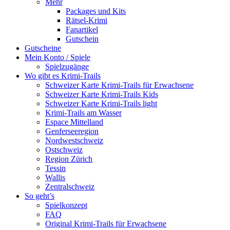
Mehr
Packages und Kits
Rätsel-Krimi
Fanartikel
Gutschein
Gutscheine
Mein Konto / Spiele
Spielzugänge
Wo gibt es Krimi-Trails
Schweizer Karte Krimi-Trails für Erwachsene
Schweizer Karte Krimi-Trails Kids
Schweizer Karte Krimi-Trails light
Krimi-Trails am Wasser
Espace Mittelland
Genferseeregion
Nordwestschweiz
Ostschweiz
Region Zürich
Tessin
Wallis
Zentralschweiz
So geht’s
Spielkonzept
FAQ
Original Krimi-Trails für Erwachsene