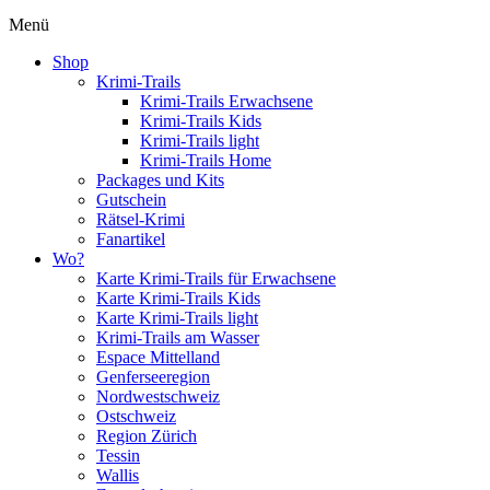
Menü
Shop
Krimi-Trails
Krimi-Trails Erwachsene
Krimi-Trails Kids
Krimi-Trails light
Krimi-Trails Home
Packages und Kits
Gutschein
Rätsel-Krimi
Fanartikel
Wo?
Karte Krimi-Trails für Erwachsene
Karte Krimi-Trails Kids
Karte Krimi-Trails light
Krimi-Trails am Wasser
Espace Mittelland
Genferseeregion
Nordwestschweiz
Ostschweiz
Region Zürich
Tessin
Wallis