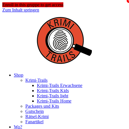
Enroll in this gruppe to get access
Zum Inhalt springen
Shop
Krimi-Trails
Krimi-Trails Erwachsene
Krimi-Trails Kids
Krimi-Trails light
Krimi-Trails Home
Packages und Kits
Gutschein
Rätsel-Krimi
Fanartikel
Wo?