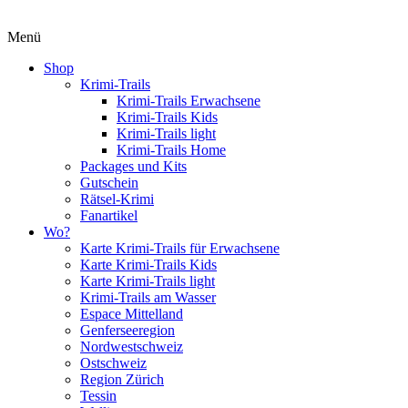
Menü
Shop
Krimi-Trails
Krimi-Trails Erwachsene
Krimi-Trails Kids
Krimi-Trails light
Krimi-Trails Home
Packages und Kits
Gutschein
Rätsel-Krimi
Fanartikel
Wo?
Karte Krimi-Trails für Erwachsene
Karte Krimi-Trails Kids
Karte Krimi-Trails light
Krimi-Trails am Wasser
Espace Mittelland
Genferseeregion
Nordwestschweiz
Ostschweiz
Region Zürich
Tessin