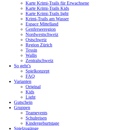
Karte Krimi-Trails für Erwachsene
Karte Krimi-Trails Kids
Karte Krimi-Trails light
Krimi-Trails am Wasser
Espace Mittelland
Genferseeregion
Nordwestschweiz
Ostschweiz
Region Zürich
Tessin
Wallis
Zentralschweiz
So geht’s
Spielkonzept
FAQ
Varianten
Original
Kids
Light
Gutschein
Gruppen
Teamevents
Schulreisen
Kindergeburtstage
Spielzugänge