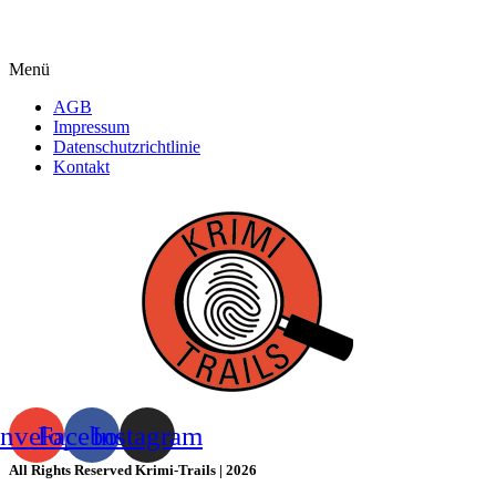
Menü
AGB
Impressum
Datenschutzrichtlinie
Kontakt
nvelope
Facebook
Instagram
All Rights Reserved Krimi-Trails | 2026