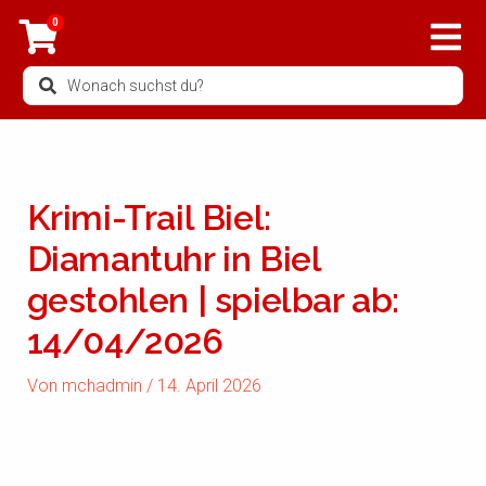
Zum
0
Inhalt
springen
Search
...
Krimi-Trail Biel:
Diamantuhr in Biel
gestohlen | spielbar ab:
14/04/2026
Von
mchadmin
/
14. April 2026