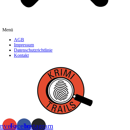
Menü
AGB
Impressum
Datenschutzrichtlinie
Kontakt
nvelope
Facebook
Instagram