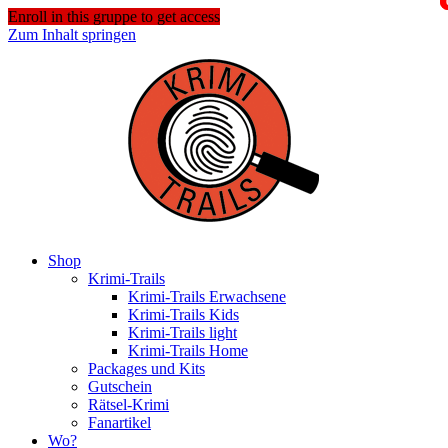
Enroll in this gruppe to get access
Zum Inhalt springen
Shop
Krimi-Trails
Krimi-Trails Erwachsene
Krimi-Trails Kids
Krimi-Trails light
Krimi-Trails Home
Packages und Kits
Gutschein
Rätsel-Krimi
Fanartikel
Wo?