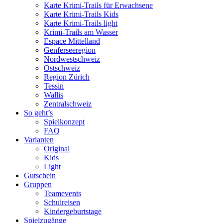
Karte Krimi-Trails für Erwachsene
Karte Krimi-Trails Kids
Karte Krimi-Trails light
Krimi-Trails am Wasser
Espace Mittelland
Genferseeregion
Nordwestschweiz
Ostschweiz
Region Zürich
Tessin
Wallis
Zentralschweiz
So geht’s
Spielkonzept
FAQ
Varianten
Original
Kids
Light
Gutschein
Gruppen
Teamevents
Schulreisen
Kindergeburtstage
Spielzugänge