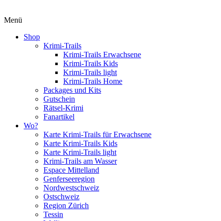
Menü
Shop
Krimi-Trails
Krimi-Trails Erwachsene
Krimi-Trails Kids
Krimi-Trails light
Krimi-Trails Home
Packages und Kits
Gutschein
Rätsel-Krimi
Fanartikel
Wo?
Karte Krimi-Trails für Erwachsene
Karte Krimi-Trails Kids
Karte Krimi-Trails light
Krimi-Trails am Wasser
Espace Mittelland
Genferseeregion
Nordwestschweiz
Ostschweiz
Region Zürich
Tessin