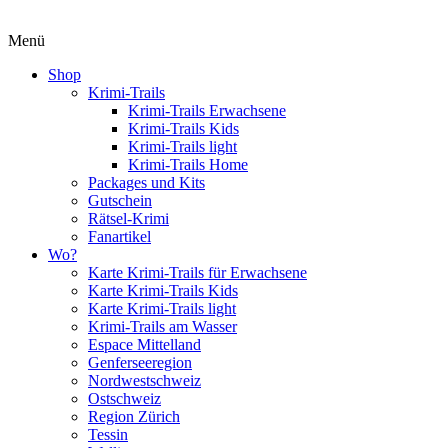
Menü
Shop
Krimi-Trails
Krimi-Trails Erwachsene
Krimi-Trails Kids
Krimi-Trails light
Krimi-Trails Home
Packages und Kits
Gutschein
Rätsel-Krimi
Fanartikel
Wo?
Karte Krimi-Trails für Erwachsene
Karte Krimi-Trails Kids
Karte Krimi-Trails light
Krimi-Trails am Wasser
Espace Mittelland
Genferseeregion
Nordwestschweiz
Ostschweiz
Region Zürich
Tessin