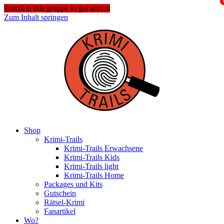
Enroll in this gruppe to get access
Zum Inhalt springen
Shop
Krimi-Trails
Krimi-Trails Erwachsene
Krimi-Trails Kids
Krimi-Trails light
Krimi-Trails Home
Packages und Kits
Gutschein
Rätsel-Krimi
Fanartikel
Wo?