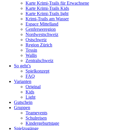
Karte Krimi-Trails für Erwachsene
Karte Krimi-Trails Kids
Karte Krimi-Trails light
Krimi-Trails am Wasser
Espace Mittelland
Genferseeregion
Nordwestschweiz
Ostschweiz
Region Zürich
Tessin
Wallis
Zentralschweiz
So geht’s
Spielkonzept
FAQ
Varianten
Original
Kids
Light
Gutschein
Gruppen
Teamevents
Schulreisen
Kindergeburtstage
Spielzugänge