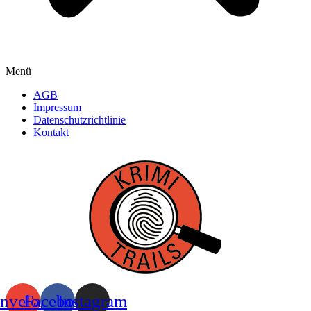
Menü
AGB
Impressum
Datenschutzrichtlinie
Kontakt
nvelope
Facebook
Instagram