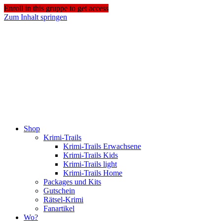
Enroll in this gruppe to get access
Zum Inhalt springen
Shop
Krimi-Trails
Krimi-Trails Erwachsene
Krimi-Trails Kids
Krimi-Trails light
Krimi-Trails Home
Packages und Kits
Gutschein
Rätsel-Krimi
Fanartikel
Wo?