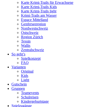
Karte Krimi-Trails für Erwachsene
Karte Krimi-Trails Kids
Karte Krimi-Trails light
Krimi-Trails am Wasser
Espace Mittelland
Genferseeregion
Nordwestschweiz
Ostschweiz
Region Zürich
Tessin
Wallis
Zentralschweiz
So geht’s
Spielkonzept
FAQ
Varianten
Original
Kids
Light
Gutschein
Gruppen
Teamevents
Schulreisen
Kindergeburtstage
Spielzugänge