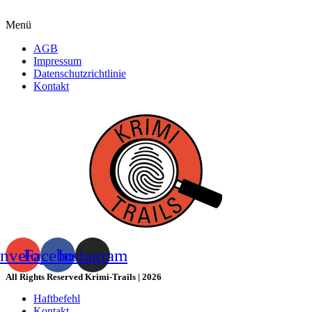
Menü
AGB
Impressum
Datenschutzrichtlinie
Kontakt
nvelope
Facebook
Instagram
All Rights Reserved Krimi-Trails | 2026
Haftbefehl
Kontakt