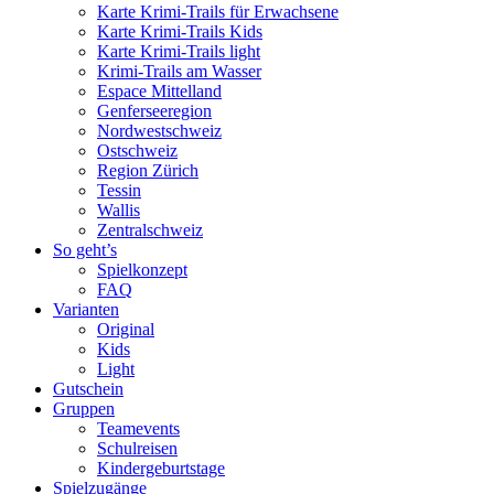
Karte Krimi-Trails für Erwachsene
Karte Krimi-Trails Kids
Karte Krimi-Trails light
Krimi-Trails am Wasser
Espace Mittelland
Genferseeregion
Nordwestschweiz
Ostschweiz
Region Zürich
Tessin
Wallis
Zentralschweiz
So geht’s
Spielkonzept
FAQ
Varianten
Original
Kids
Light
Gutschein
Gruppen
Teamevents
Schulreisen
Kindergeburtstage
Spielzugänge