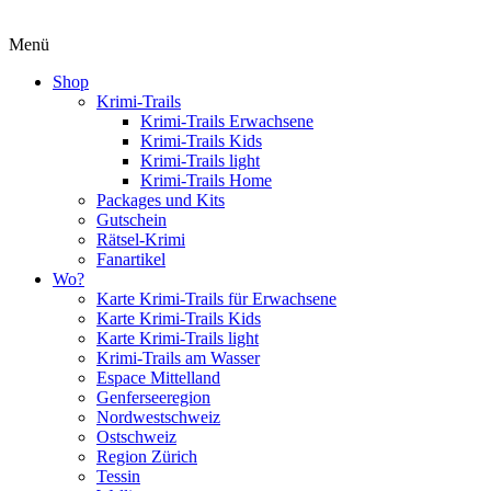
Menü
Shop
Krimi-Trails
Krimi-Trails Erwachsene
Krimi-Trails Kids
Krimi-Trails light
Krimi-Trails Home
Packages und Kits
Gutschein
Rätsel-Krimi
Fanartikel
Wo?
Karte Krimi-Trails für Erwachsene
Karte Krimi-Trails Kids
Karte Krimi-Trails light
Krimi-Trails am Wasser
Espace Mittelland
Genferseeregion
Nordwestschweiz
Ostschweiz
Region Zürich
Tessin