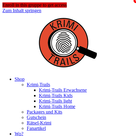
Enroll in this gruppe to get access
Zum Inhalt springen
Shop
Krimi-Trails
Krimi-Trails Erwachsene
Krimi-Trails Kids
Krimi-Trails light
Krimi-Trails Home
Packages und Kits
Gutschein
Rätsel-Krimi
Fanartikel
Wo?