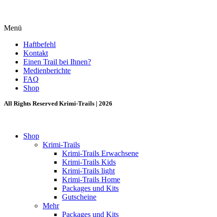
Menü
Haftbefehl
Kontakt
Einen Trail bei Ihnen?
Medienberichte
FAQ
Shop
All Rights Reserved Krimi-Trails | 2026
Shop
Krimi-Trails
Krimi-Trails Erwachsene
Krimi-Trails Kids
Krimi-Trails light
Krimi-Trails Home
Packages und Kits
Gutscheine
Mehr
Packages und Kits