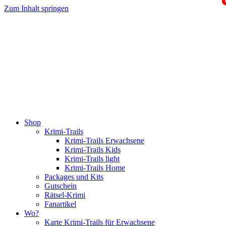
Zum Inhalt springen
Shop
Krimi-Trails
Krimi-Trails Erwachsene
Krimi-Trails Kids
Krimi-Trails light
Krimi-Trails Home
Packages und Kits
Gutschein
Rätsel-Krimi
Fanartikel
Wo?
Karte Krimi-Trails für Erwachsene