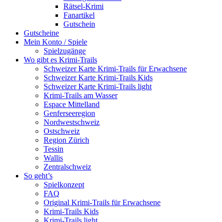
Rätsel-Krimi
Fanartikel
Gutschein
Gutscheine
Mein Konto / Spiele
Spielzugänge
Wo gibt es Krimi-Trails
Schweizer Karte Krimi-Trails für Erwachsene
Schweizer Karte Krimi-Trails Kids
Schweizer Karte Krimi-Trails light
Krimi-Trails am Wasser
Espace Mittelland
Genferseeregion
Nordwestschweiz
Ostschweiz
Region Zürich
Tessin
Wallis
Zentralschweiz
So geht’s
Spielkonzept
FAQ
Original Krimi-Trails für Erwachsene
Krimi-Trails Kids
Krimi-Trails light