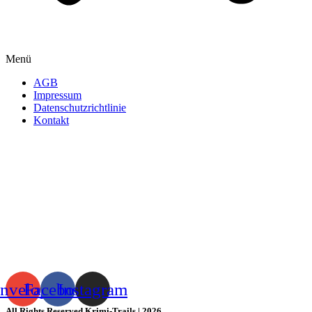
Menü
AGB
Impressum
Datenschutzrichtlinie
Kontakt
nvelope
Facebook
Instagram
All Rights Reserved Krimi-Trails | 2026