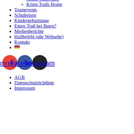
Krimi-Trails Home
Teamevents
Schulreisen
Kindergeburtstage
Einen Trail bei Ihnen?
Medienberichte
Haftbefehl (alte Webseite)
Kontakt
nvelope
Facebook
Instagram
AGB
Datenschutzrichtlinie
Impressum