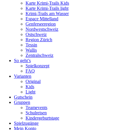
Karte Krimi-Trails Kids
Karte Krimi-Trails light
Krimi-Trails am Wasser
Espace Mittelland
Genferseeregion
Nordwestschweiz
Ostschweiz
Region Zürich
Tessin
Wallis
Zentralschweiz
So geht’s
Spielkonzept
FAQ
Varianten
Original
Kids
Light
Gutschein
Gruppen
Teamevents
Schulreisen
Kindergeburtstage
Spielzugänge
Mein Konto