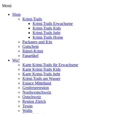
Menü
Shop
Krimi-Trails
Krimi-Trails Erwachsene
Krimi-Trails Kids
Krimi-Trails light
Krimi-Trails Home
Packages und Kits
Gutschein
Rätsel-Krimi
Fanartikel
Wo?
Karte Krimi-Trails für Erwachsene
Karte Krimi-Trails Kids
Karte Krimi-Trails light
Krimi-Trails am Wasser
Espace Mittelland
Genferseeregion
Nordwestschweiz
Ostschweiz
Region Zürich
Tessin
Wallis