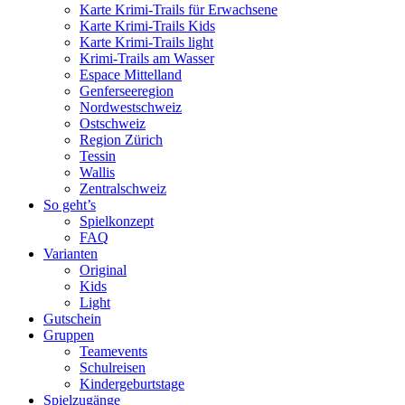
Karte Krimi-Trails für Erwachsene
Karte Krimi-Trails Kids
Karte Krimi-Trails light
Krimi-Trails am Wasser
Espace Mittelland
Genferseeregion
Nordwestschweiz
Ostschweiz
Region Zürich
Tessin
Wallis
Zentralschweiz
So geht’s
Spielkonzept
FAQ
Varianten
Original
Kids
Light
Gutschein
Gruppen
Teamevents
Schulreisen
Kindergeburtstage
Spielzugänge