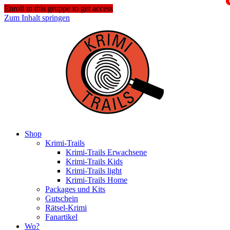
Enroll in this gruppe to get access
Zum Inhalt springen
Shop
Krimi-Trails
Krimi-Trails Erwachsene
Krimi-Trails Kids
Krimi-Trails light
Krimi-Trails Home
Packages und Kits
Gutschein
Rätsel-Krimi
Fanartikel
Wo?