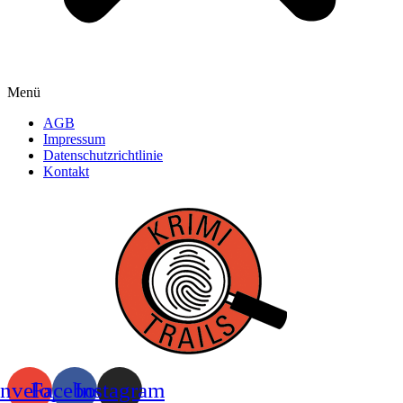
Menü
AGB
Impressum
Datenschutzrichtlinie
Kontakt
nvelope
Facebook
Instagram