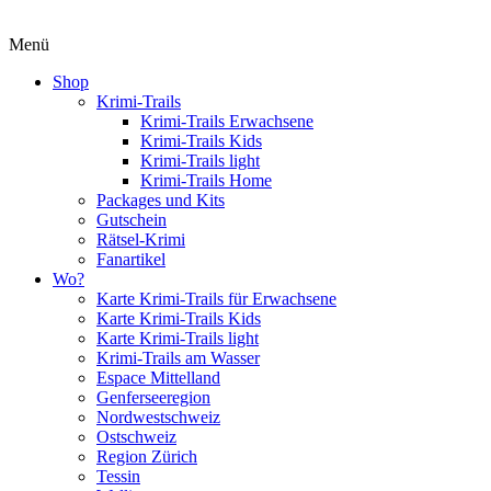
Menü
Shop
Krimi-Trails
Krimi-Trails Erwachsene
Krimi-Trails Kids
Krimi-Trails light
Krimi-Trails Home
Packages und Kits
Gutschein
Rätsel-Krimi
Fanartikel
Wo?
Karte Krimi-Trails für Erwachsene
Karte Krimi-Trails Kids
Karte Krimi-Trails light
Krimi-Trails am Wasser
Espace Mittelland
Genferseeregion
Nordwestschweiz
Ostschweiz
Region Zürich
Tessin