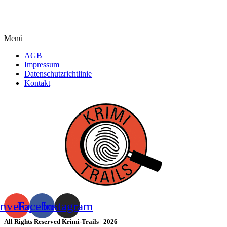
Menü
AGB
Impressum
Datenschutzrichtlinie
Kontakt
nvelope
Facebook
Instagram
All Rights Reserved Krimi-Trails | 2026