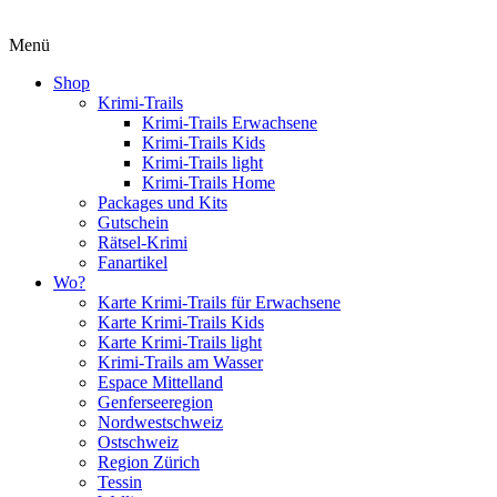
Menü
Shop
Krimi-Trails
Krimi-Trails Erwachsene
Krimi-Trails Kids
Krimi-Trails light
Krimi-Trails Home
Packages und Kits
Gutschein
Rätsel-Krimi
Fanartikel
Wo?
Karte Krimi-Trails für Erwachsene
Karte Krimi-Trails Kids
Karte Krimi-Trails light
Krimi-Trails am Wasser
Espace Mittelland
Genferseeregion
Nordwestschweiz
Ostschweiz
Region Zürich
Tessin