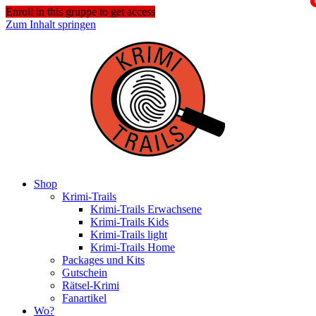
Enroll in this gruppe to get access
Zum Inhalt springen
Shop
Krimi-Trails
Krimi-Trails Erwachsene
Krimi-Trails Kids
Krimi-Trails light
Krimi-Trails Home
Packages und Kits
Gutschein
Rätsel-Krimi
Fanartikel
Wo?