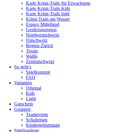
Karte Krimi-Trails für Erwachsene
Karte Krimi-Trails Kids
Karte Krimi-Trails light
Krimi-Trails am Wasser
Espace Mittelland
Genferseeregion
Nordwestschweiz
Ostschweiz
Region Zürich
Tessin
Wallis
Zentralschweiz
So geht’s
Spielkonzept
FAQ
Varianten
Original
Kids
Light
Gutschein
Gruppen
Teamevents
Schulreisen
Kindergeburtstage
Spielzugänge