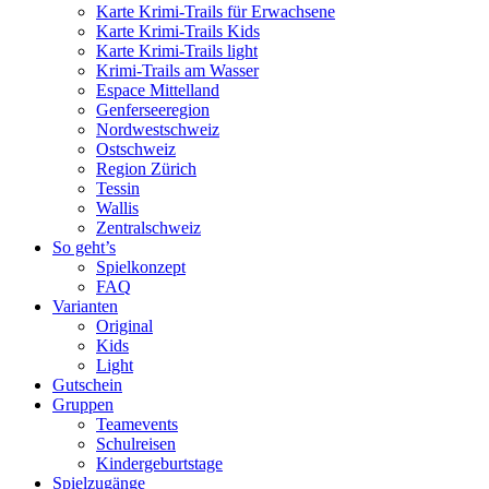
Karte Krimi-Trails für Erwachsene
Karte Krimi-Trails Kids
Karte Krimi-Trails light
Krimi-Trails am Wasser
Espace Mittelland
Genferseeregion
Nordwestschweiz
Ostschweiz
Region Zürich
Tessin
Wallis
Zentralschweiz
So geht’s
Spielkonzept
FAQ
Varianten
Original
Kids
Light
Gutschein
Gruppen
Teamevents
Schulreisen
Kindergeburtstage
Spielzugänge