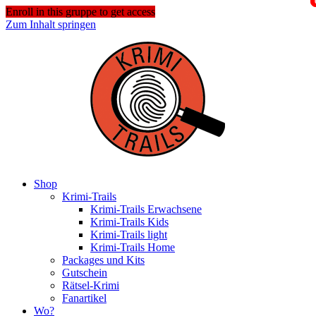
Enroll in this gruppe to get access
Zum Inhalt springen
Shop
Krimi-Trails
Krimi-Trails Erwachsene
Krimi-Trails Kids
Krimi-Trails light
Krimi-Trails Home
Packages und Kits
Gutschein
Rätsel-Krimi
Fanartikel
Wo?