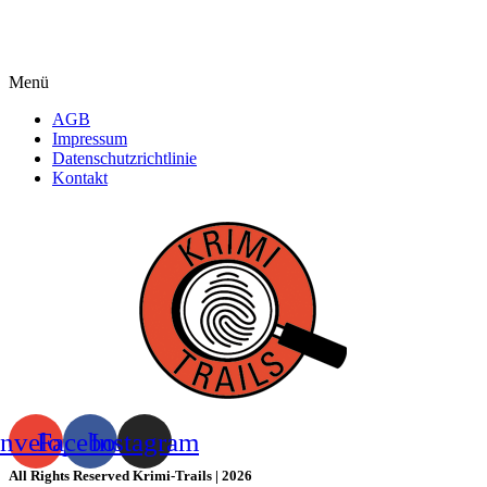
Menü
AGB
Impressum
Datenschutzrichtlinie
Kontakt
nvelope
Facebook
Instagram
All Rights Reserved Krimi-Trails | 2026