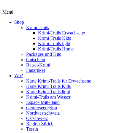
Menü
Shop
Krimi-Trails
Krimi-Trails Erwachsene
Krimi-Trails Kids
Krimi-Trails light
Krimi-Trails Home
Packages und Kits
Gutschein
Rätsel-Krimi
Fanartikel
Wo?
Karte Krimi-Trails für Erwachsene
Karte Krimi-Trails Kids
Karte Krimi-Trails light
Krimi-Trails am Wasser
Espace Mittelland
Genferseeregion
Nordwestschweiz
Ostschweiz
Region Zürich
Tessin