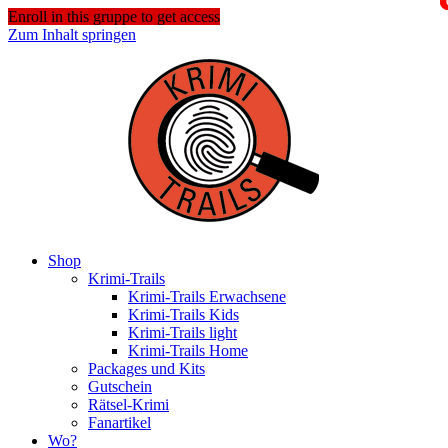
Enroll in this gruppe to get access
Zum Inhalt springen
Shop
Krimi-Trails
Krimi-Trails Erwachsene
Krimi-Trails Kids
Krimi-Trails light
Krimi-Trails Home
Packages und Kits
Gutschein
Rätsel-Krimi
Fanartikel
Wo?