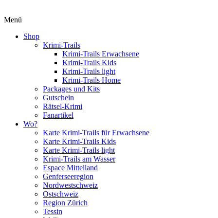
Menü
Shop
Krimi-Trails
Krimi-Trails Erwachsene
Krimi-Trails Kids
Krimi-Trails light
Krimi-Trails Home
Packages und Kits
Gutschein
Rätsel-Krimi
Fanartikel
Wo?
Karte Krimi-Trails für Erwachsene
Karte Krimi-Trails Kids
Karte Krimi-Trails light
Krimi-Trails am Wasser
Espace Mittelland
Genferseeregion
Nordwestschweiz
Ostschweiz
Region Zürich
Tessin