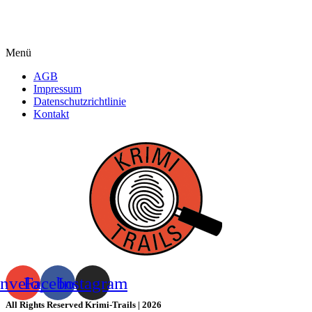
Menü
AGB
Impressum
Datenschutzrichtlinie
Kontakt
nvelope
Facebook
Instagram
All Rights Reserved Krimi-Trails | 2026