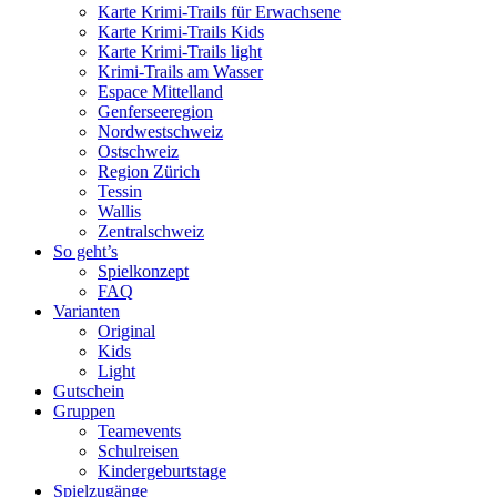
Karte Krimi-Trails für Erwachsene
Karte Krimi-Trails Kids
Karte Krimi-Trails light
Krimi-Trails am Wasser
Espace Mittelland
Genferseeregion
Nordwestschweiz
Ostschweiz
Region Zürich
Tessin
Wallis
Zentralschweiz
So geht’s
Spielkonzept
FAQ
Varianten
Original
Kids
Light
Gutschein
Gruppen
Teamevents
Schulreisen
Kindergeburtstage
Spielzugänge