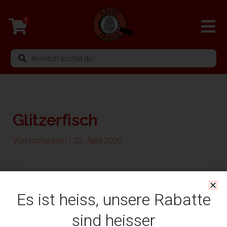
Zum
Inhalt
0
springen
Search
...
Glitzerfisch
Von
mchadmin
/
22. April 2026
Es ist heiss, unsere Rabatte
sind heisser