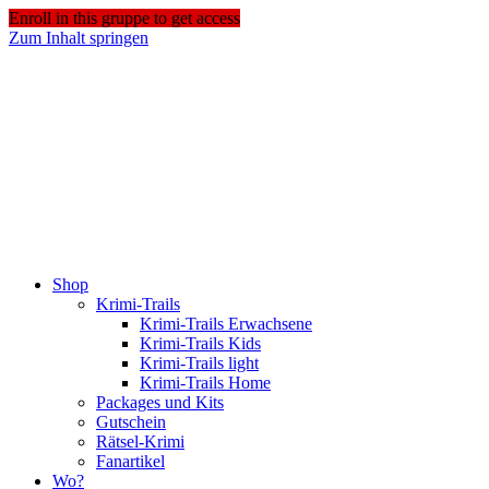
Enroll in this gruppe to get access
Zum Inhalt springen
Shop
Krimi-Trails
Krimi-Trails Erwachsene
Krimi-Trails Kids
Krimi-Trails light
Krimi-Trails Home
Packages und Kits
Gutschein
Rätsel-Krimi
Fanartikel
Wo?