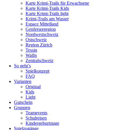
Karte Krimi-Trails für Erwachsene
Karte Krimi-Trails Kids
Karte Krimi-Trails light
Krimi-Trails am Wasser
Espace Mittelland
Genferseeregion
Nordwestschweiz
Ostschweiz
Region Zürich
Tessin
Wallis
Zentralschweiz
So geht’s
Spielkonzept
FAQ
Varianten
Original
Kids
Light
Gutschein
Gruppen
Teamevents
Schulreisen
Kindergeburtstage
Spielzugänge