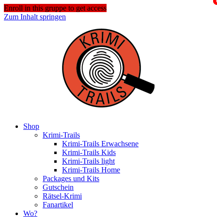
Enroll in this gruppe to get access
Zum Inhalt springen
Shop
Krimi-Trails
Krimi-Trails Erwachsene
Krimi-Trails Kids
Krimi-Trails light
Krimi-Trails Home
Packages und Kits
Gutschein
Rätsel-Krimi
Fanartikel
Wo?