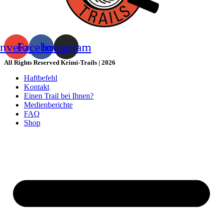
nvelope
Facebook
Instagram
All Rights Reserved Krimi-Trails | 2026
Haftbefehl
Kontakt
Einen Trail bei Ihnen?
Medienberichte
FAQ
Shop