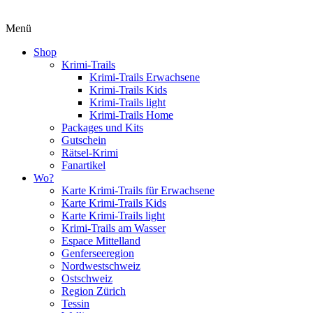
Menü
Shop
Krimi-Trails
Krimi-Trails Erwachsene
Krimi-Trails Kids
Krimi-Trails light
Krimi-Trails Home
Packages und Kits
Gutschein
Rätsel-Krimi
Fanartikel
Wo?
Karte Krimi-Trails für Erwachsene
Karte Krimi-Trails Kids
Karte Krimi-Trails light
Krimi-Trails am Wasser
Espace Mittelland
Genferseeregion
Nordwestschweiz
Ostschweiz
Region Zürich
Tessin