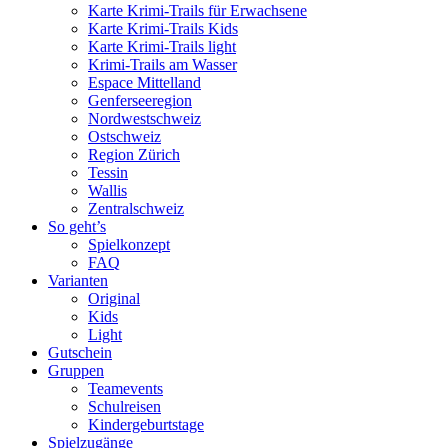
Karte Krimi-Trails für Erwachsene
Karte Krimi-Trails Kids
Karte Krimi-Trails light
Krimi-Trails am Wasser
Espace Mittelland
Genferseeregion
Nordwestschweiz
Ostschweiz
Region Zürich
Tessin
Wallis
Zentralschweiz
So geht’s
Spielkonzept
FAQ
Varianten
Original
Kids
Light
Gutschein
Gruppen
Teamevents
Schulreisen
Kindergeburtstage
Spielzugänge