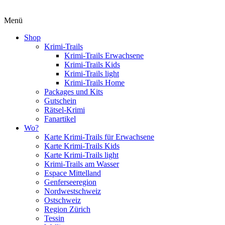
Menü
Shop
Krimi-Trails
Krimi-Trails Erwachsene
Krimi-Trails Kids
Krimi-Trails light
Krimi-Trails Home
Packages und Kits
Gutschein
Rätsel-Krimi
Fanartikel
Wo?
Karte Krimi-Trails für Erwachsene
Karte Krimi-Trails Kids
Karte Krimi-Trails light
Krimi-Trails am Wasser
Espace Mittelland
Genferseeregion
Nordwestschweiz
Ostschweiz
Region Zürich
Tessin