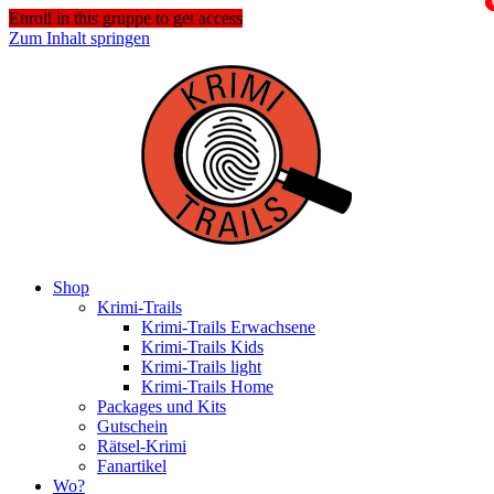
Enroll in this gruppe to get access
Zum Inhalt springen
Shop
Krimi-Trails
Krimi-Trails Erwachsene
Krimi-Trails Kids
Krimi-Trails light
Krimi-Trails Home
Packages und Kits
Gutschein
Rätsel-Krimi
Fanartikel
Wo?