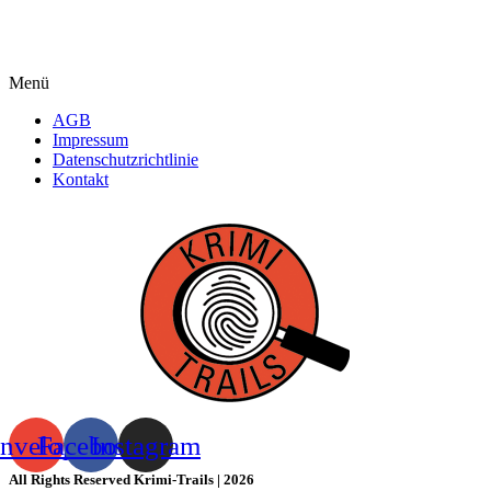
Menü
AGB
Impressum
Datenschutzrichtlinie
Kontakt
nvelope
Facebook
Instagram
All Rights Reserved Krimi-Trails | 2026