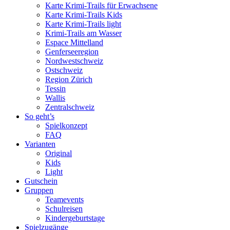
Karte Krimi-Trails für Erwachsene
Karte Krimi-Trails Kids
Karte Krimi-Trails light
Krimi-Trails am Wasser
Espace Mittelland
Genferseeregion
Nordwestschweiz
Ostschweiz
Region Zürich
Tessin
Wallis
Zentralschweiz
So geht’s
Spielkonzept
FAQ
Varianten
Original
Kids
Light
Gutschein
Gruppen
Teamevents
Schulreisen
Kindergeburtstage
Spielzugänge