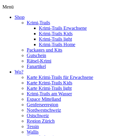
Menü
Shop
Krimi-Trails
Krimi-Trails Erwachsene
Krimi-Trails Kids
Krimi-Trails light
Krimi-Trails Home
Packages und Kits
Gutschein
Rätsel-Krimi
Fanartikel
Wo?
Karte Krimi-Trails für Erwachsene
Karte Krimi-Trails Kids
Karte Krimi-Trails light
Krimi-Trails am Wasser
Espace Mittelland
Genferseeregion
Nordwestschweiz
Ostschweiz
Region Zürich
Tessin
Wallis