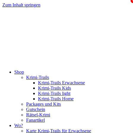
Zum Inhalt springen
Shop
Krimi-Trails
Krimi-Trails Erwachsene
Krimi-Trails Kids
Krimi-Trails light
Krimi-Trails Home
Packages und Kits
Gutschein
Rätsel-Krimi
Fanartikel
Wo?
Karte Krimi-Trails für Erwachsene