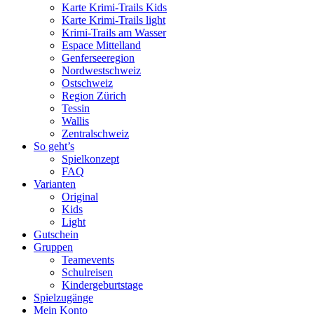
Karte Krimi-Trails Kids
Karte Krimi-Trails light
Krimi-Trails am Wasser
Espace Mittelland
Genferseeregion
Nordwestschweiz
Ostschweiz
Region Zürich
Tessin
Wallis
Zentralschweiz
So geht’s
Spielkonzept
FAQ
Varianten
Original
Kids
Light
Gutschein
Gruppen
Teamevents
Schulreisen
Kindergeburtstage
Spielzugänge
Mein Konto