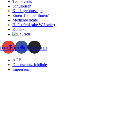
Teamevents
Schulreisen
Kindergeburtstage
Einen Trail bei Ihnen?
Medienberichte
Haftbefehl (alte Webseite)
Kontakt
nvelope
Facebook
Instagram
AGB
Datenschutzrichtlinie
Impressum