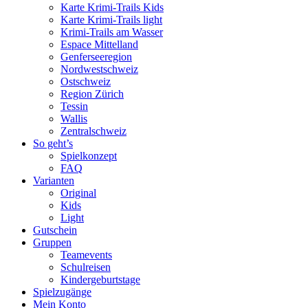
Karte Krimi-Trails Kids
Karte Krimi-Trails light
Krimi-Trails am Wasser
Espace Mittelland
Genferseeregion
Nordwestschweiz
Ostschweiz
Region Zürich
Tessin
Wallis
Zentralschweiz
So geht’s
Spielkonzept
FAQ
Varianten
Original
Kids
Light
Gutschein
Gruppen
Teamevents
Schulreisen
Kindergeburtstage
Spielzugänge
Mein Konto