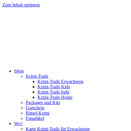
Zum Inhalt springen
Shop
Krimi-Trails
Krimi-Trails Erwachsene
Krimi-Trails Kids
Krimi-Trails light
Krimi-Trails Home
Packages und Kits
Gutschein
Rätsel-Krimi
Fanartikel
Wo?
Karte Krimi-Trails für Erwachsene