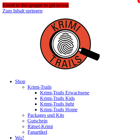
Enroll in this gruppe to get access
Zum Inhalt springen
Shop
Krimi-Trails
Krimi-Trails Erwachsene
Krimi-Trails Kids
Krimi-Trails light
Krimi-Trails Home
Packages und Kits
Gutschein
Rätsel-Krimi
Fanartikel
Wo?