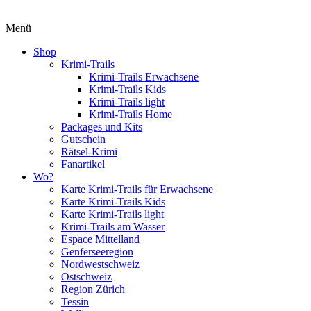
Menü
Shop
Krimi-Trails
Krimi-Trails Erwachsene
Krimi-Trails Kids
Krimi-Trails light
Krimi-Trails Home
Packages und Kits
Gutschein
Rätsel-Krimi
Fanartikel
Wo?
Karte Krimi-Trails für Erwachsene
Karte Krimi-Trails Kids
Karte Krimi-Trails light
Krimi-Trails am Wasser
Espace Mittelland
Genferseeregion
Nordwestschweiz
Ostschweiz
Region Zürich
Tessin