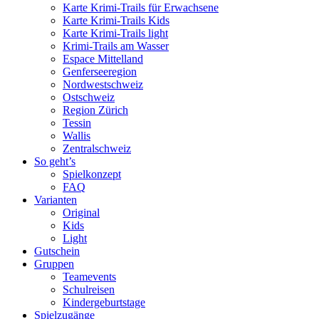
Karte Krimi-Trails für Erwachsene
Karte Krimi-Trails Kids
Karte Krimi-Trails light
Krimi-Trails am Wasser
Espace Mittelland
Genferseeregion
Nordwestschweiz
Ostschweiz
Region Zürich
Tessin
Wallis
Zentralschweiz
So geht’s
Spielkonzept
FAQ
Varianten
Original
Kids
Light
Gutschein
Gruppen
Teamevents
Schulreisen
Kindergeburtstage
Spielzugänge