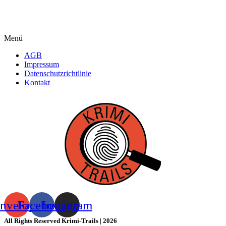
Menü
AGB
Impressum
Datenschutzrichtlinie
Kontakt
nvelope
Facebook
Instagram
All Rights Reserved Krimi-Trails | 2026