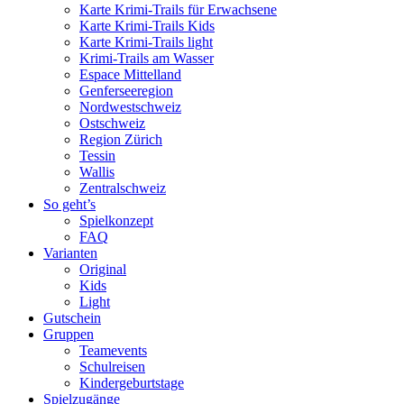
Karte Krimi-Trails für Erwachsene
Karte Krimi-Trails Kids
Karte Krimi-Trails light
Krimi-Trails am Wasser
Espace Mittelland
Genferseeregion
Nordwestschweiz
Ostschweiz
Region Zürich
Tessin
Wallis
Zentralschweiz
So geht’s
Spielkonzept
FAQ
Varianten
Original
Kids
Light
Gutschein
Gruppen
Teamevents
Schulreisen
Kindergeburtstage
Spielzugänge