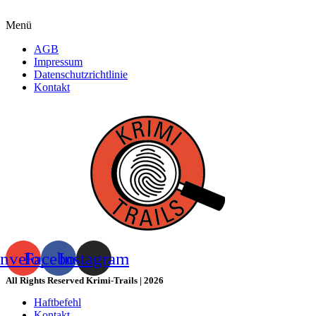
Menü
AGB
Impressum
Datenschutzrichtlinie
Kontakt
nvelope
Facebook
Instagram
All Rights Reserved Krimi-Trails | 2026
Haftbefehl
Kontakt