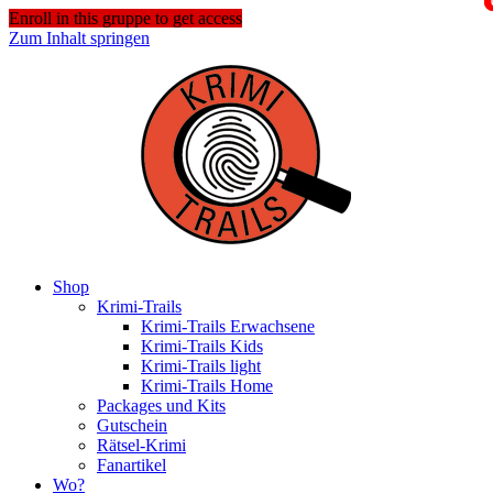
Enroll in this gruppe to get access
Zum Inhalt springen
Shop
Krimi-Trails
Krimi-Trails Erwachsene
Krimi-Trails Kids
Krimi-Trails light
Krimi-Trails Home
Packages und Kits
Gutschein
Rätsel-Krimi
Fanartikel
Wo?