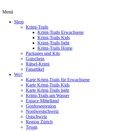
Menü
Shop
Krimi-Trails
Krimi-Trails Erwachsene
Krimi-Trails Kids
Krimi-Trails light
Krimi-Trails Home
Packages und Kits
Gutschein
Rätsel-Krimi
Fanartikel
Wo?
Karte Krimi-Trails für Erwachsene
Karte Krimi-Trails Kids
Karte Krimi-Trails light
Krimi-Trails am Wasser
Espace Mittelland
Genferseeregion
Nordwestschweiz
Ostschweiz
Region Zürich
Tessin