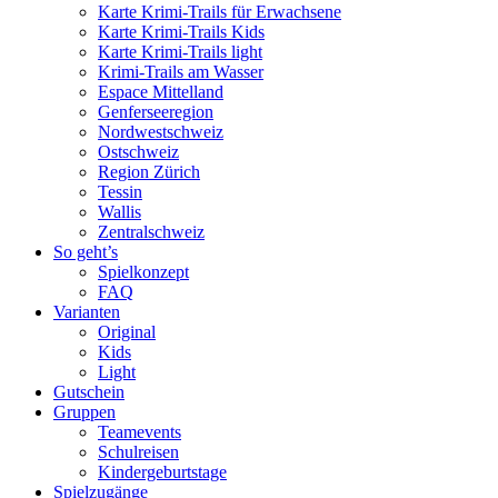
Karte Krimi-Trails für Erwachsene
Karte Krimi-Trails Kids
Karte Krimi-Trails light
Krimi-Trails am Wasser
Espace Mittelland
Genferseeregion
Nordwestschweiz
Ostschweiz
Region Zürich
Tessin
Wallis
Zentralschweiz
So geht’s
Spielkonzept
FAQ
Varianten
Original
Kids
Light
Gutschein
Gruppen
Teamevents
Schulreisen
Kindergeburtstage
Spielzugänge