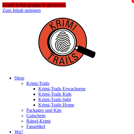
Enroll in this gruppe to get access
Zum Inhalt springen
Shop
Krimi-Trails
Krimi-Trails Erwachsene
Krimi-Trails Kids
Krimi-Trails light
Krimi-Trails Home
Packages und Kits
Gutschein
Rätsel-Krimi
Fanartikel
Wo?