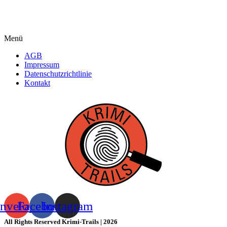
Menü
AGB
Impressum
Datenschutzrichtlinie
Kontakt
nvelope
Facebook
Instagram
All Rights Reserved Krimi-Trails | 2026