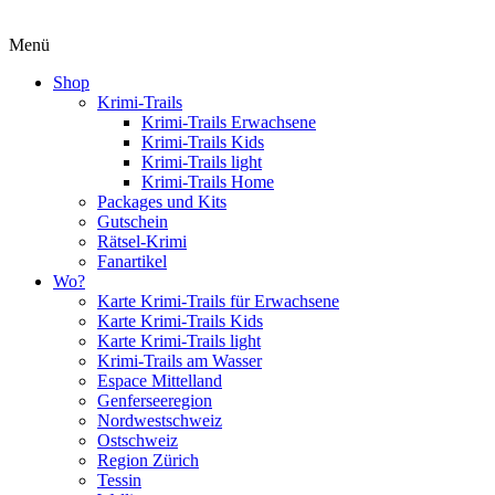
Menü
Shop
Krimi-Trails
Krimi-Trails Erwachsene
Krimi-Trails Kids
Krimi-Trails light
Krimi-Trails Home
Packages und Kits
Gutschein
Rätsel-Krimi
Fanartikel
Wo?
Karte Krimi-Trails für Erwachsene
Karte Krimi-Trails Kids
Karte Krimi-Trails light
Krimi-Trails am Wasser
Espace Mittelland
Genferseeregion
Nordwestschweiz
Ostschweiz
Region Zürich
Tessin