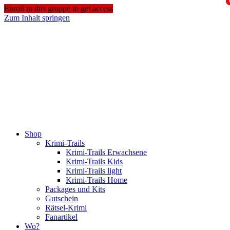
Enroll in this gruppe to get access
Zum Inhalt springen
Shop
Krimi-Trails
Krimi-Trails Erwachsene
Krimi-Trails Kids
Krimi-Trails light
Krimi-Trails Home
Packages und Kits
Gutschein
Rätsel-Krimi
Fanartikel
Wo?