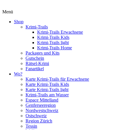
Menü
Shop
Krimi-Trails
Krimi-Trails Erwachsene
Krimi-Trails Kids
Krimi-Trails light
Krimi-Trails Home
Packages und Kits
Gutschein
Rätsel-Krimi
Fanartikel
Wo?
Karte Krimi-Trails für Erwachsene
Karte Krimi-Trails Kids
Karte Krimi-Trails light
Krimi-Trails am Wasser
Espace Mittelland
Genferseeregion
Nordwestschweiz
Ostschweiz
Region Zürich
Tessin