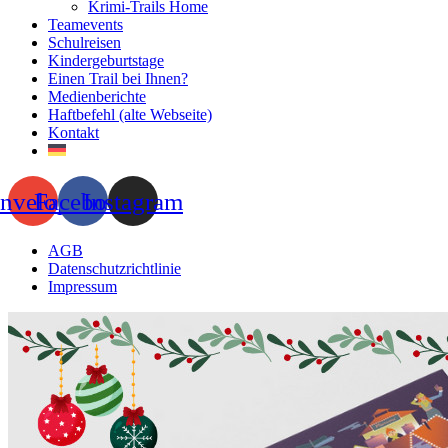
Krimi-Trails Home
Teamevents
Schulreisen
Kindergeburtstage
Einen Trail bei Ihnen?
Medienberichte
Haftbefehl (alte Webseite)
Kontakt
nvelope
Facebook
Instagram
AGB
Datenschutzrichtlinie
Impressum