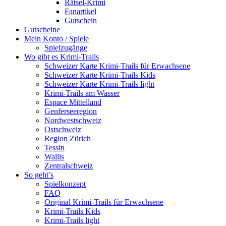
Rätsel-Krimi
Fanartikel
Gutschein
Gutscheine
Mein Konto / Spiele
Spielzugänge
Wo gibt es Krimi-Trails
Schweizer Karte Krimi-Trails für Erwachsene
Schweizer Karte Krimi-Trails Kids
Schweizer Karte Krimi-Trails light
Krimi-Trails am Wasser
Espace Mittelland
Genferseeregion
Nordwestschweiz
Ostschweiz
Region Zürich
Tessin
Wallis
Zentralschweiz
So geht’s
Spielkonzept
FAQ
Original Krimi-Trails für Erwachsene
Krimi-Trails Kids
Krimi-Trails light