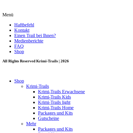
Menü
Haftbefehl
Kontakt
Einen Trail bei Ihnen?
Medienberichte
FAQ
Shop
All Rights Reserved Krimi-Trails | 2026
Shop
Krimi-Trails
Krimi-Trails Erwachsene
Krimi-Trails Kids
Krimi-Trails light
Krimi-Trails Home
Packages und Kits
Gutscheine
Mehr
Packages und Kits