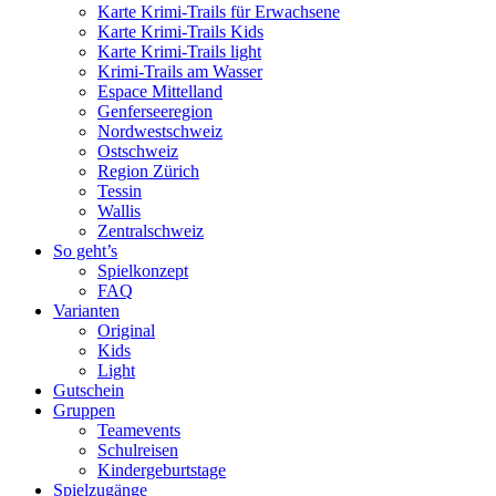
Karte Krimi-Trails für Erwachsene
Karte Krimi-Trails Kids
Karte Krimi-Trails light
Krimi-Trails am Wasser
Espace Mittelland
Genferseeregion
Nordwestschweiz
Ostschweiz
Region Zürich
Tessin
Wallis
Zentralschweiz
So geht’s
Spielkonzept
FAQ
Varianten
Original
Kids
Light
Gutschein
Gruppen
Teamevents
Schulreisen
Kindergeburtstage
Spielzugänge