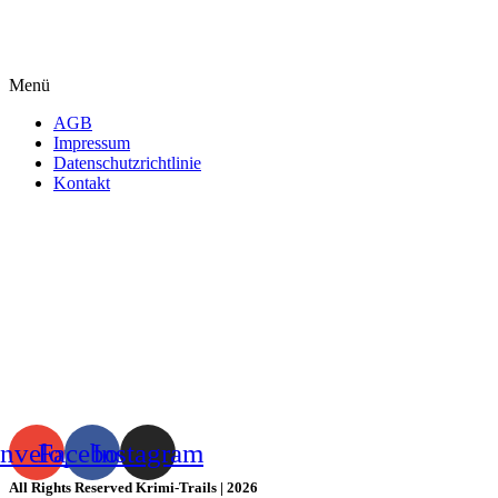
Menü
AGB
Impressum
Datenschutzrichtlinie
Kontakt
nvelope
Facebook
Instagram
All Rights Reserved Krimi-Trails | 2026